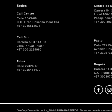
Sedes
Centro de M
Carrera 54 
Cali Centro
Local 106-1
Pasaje come
Calle 15#3-66
+57 300 80
C.C. Gran Colmena local 104
+57 3045612675
Cali Sur
Pasto
Carrera 56 # 11A-33
Calle 22#15
Local 7 “Las Pilas”
Avenida Col
+57 300 2154960
+57 312571
Tuluá
Bogotá
Calle 27#26-63
Carrera 11 
+57 3015434470
C.C. Punto 
+57 300307
Diseño y Desarrollo por
La_Filial
©
PARA BARBEROS. Todos los derechos reserva