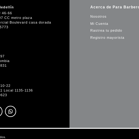
Acerca de Para Barber
edellín
# 46-66
Nosotros
07 CC metro plaza
rcial Boulevard casa dorada
Mi Cuenta
35773
Rastrea tu pedido
Registro mayorista
-97
ombia
1831
#10-22
11 Local 1135-1136
0623
dos.