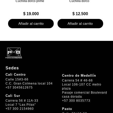
Cuchilla dorco prime
Cuchilla dorco
$
19.000
$
12.500
Añadir al carrito
Añadir al carrito
Sedes
Cali Centro
Centro de Medellín
Calle 15#3-66
Carrera 54 # 46-66
C.C. Gran Colmena local 104
Local 106-107 CC metro
+57 3045612675
plaza
Pasaje comercial Boulevard
Cali Sur
casa dorada
+57 300 8035773
Carrera 56 # 11A-33
Local 7 “Las Pilas”
+57 300 2154960
Pasto