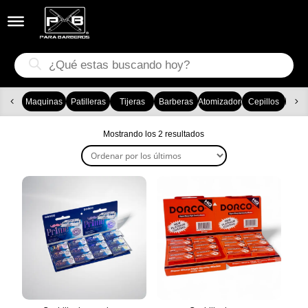


Búsqueda
de
productos
Maquinas
Patilleras
Tijeras
Barberas
Atomizadores
Cepillos
Ca
Ordenado
Mostrando los 2 resultados
por
los
últimos