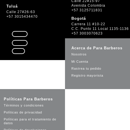
Calle 22#15-97
Avenida Colombia
Tuluá
+57 3125711831
Calle 27#26-63
+57 3015434470
Bogotá
Carrera 11 #10-22
C.C. Punto 11 Local 1135-1136
+57 3003070623
Seguir
Seguir
Acerca de Para Barberos
Seguir
Nosotros
Mi Cuenta
Rastrea tu pedido
Registro mayorista
Políticas Para Barberos
Términos y condiciones
Políticas de privacidad
Políticas para el tratamiento de
datos