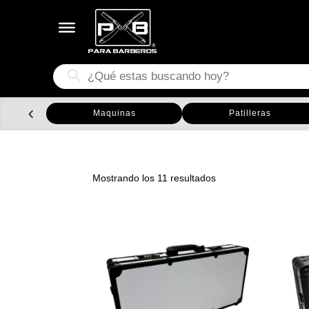
Búsqueda
de
productos
Maquinas
Patilleras
Ordenado
Mostrando los 11 resultados
por
los
últimos