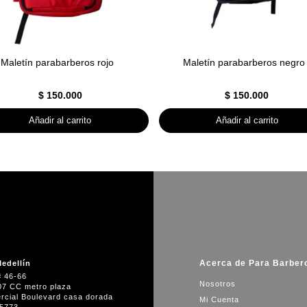
Maletín parabarberos rojo
Maletín parabarberos negro
$
150.000
$
150.000
Añadir al carrito
Añadir al carrito
Acerca de Para Barber
edellín
# 46-66
Nosotros
07 CC metro plaza
rcial Boulevard casa dorada
Mi Cuenta