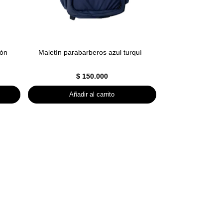
eón
Maletín parabarberos azul turquí
$
150.000
Añadir al carrito