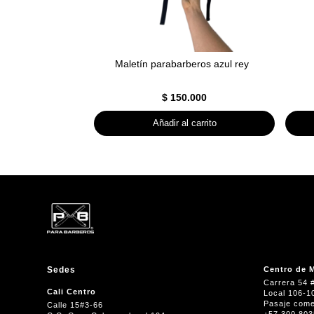
Maletín parabarberos azul rey
$
150.000
Añadir al carrito
Sedes
Centro de M
Carrera 54 
Cali Centro
Local 106-1
Pasaje come
Calle 15#3-66