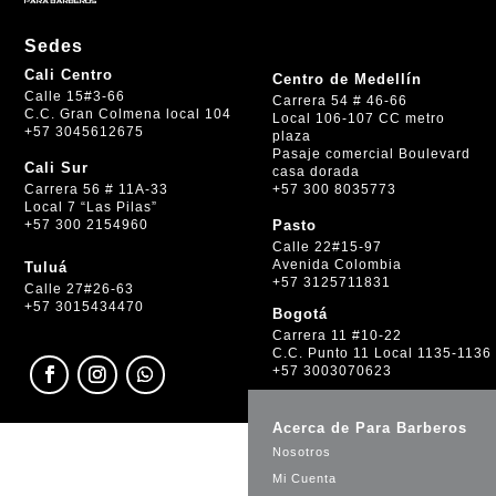
Sedes
Cali Centro
Centro de Medellín
Calle 15#3-66
Carrera 54 # 46-66
C.C. Gran Colmena local 104
Local 106-107 CC metro
+57 3045612675
plaza
Pasaje comercial Boulevard
Cali Sur
casa dorada
+57 300 8035773
Carrera 56 # 11A-33
Local 7 “Las Pilas”
+57 300 2154960
Pasto
Calle 22#15-97
Avenida Colombia
Tuluá
+57 3125711831
Calle 27#26-63
+57 3015434470
Bogotá
Carrera 11 #10-22
C.C. Punto 11 Local 1135-1136
+57 3003070623
Acerca de Para Barberos
Nosotros
Mi Cuenta