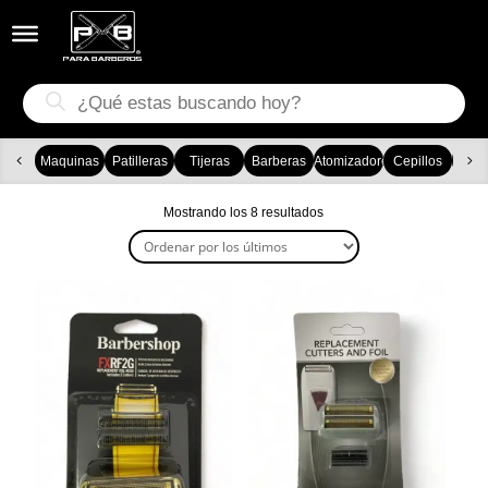


Búsqueda
de
productos
Maquinas
Patilleras
Tijeras
Barberas
Atomizadores
Cepillos
Ca
Ordenado
Mostrando los 8 resultados
por
los
últimos