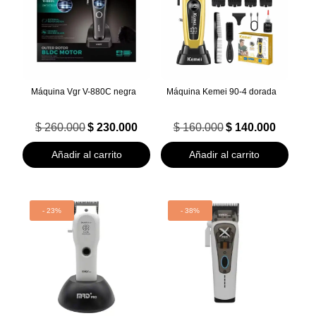
Máquina Vgr V-880C negra
Máquina Kemei 90-4 dorada
El
El
El
El
$
260.000
$
230.000
$
160.000
$
140.000
precio
precio
precio
precio
original
actual
original
actual
Añadir al carrito
Añadir al carrito
era:
es:
era:
es:
$ 260.000.
$ 230.000.
$ 160.000.
$ 140.000.
- 23%
- 38%