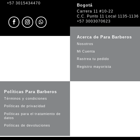
+57 3015434470
Bogotá
Carrera 11 #10-22
C.C. Punto 11 Local 1135-1136
+57 3003070623
Acerca de Para Barberos
Nosotros
Mi Cuenta
Rastrea tu pedido
Registro mayorista
Políticas Para Barberos
Términos y condiciones
Políticas de privacidad
Políticas para el tratamiento de
datos
Políticas de devoluciones