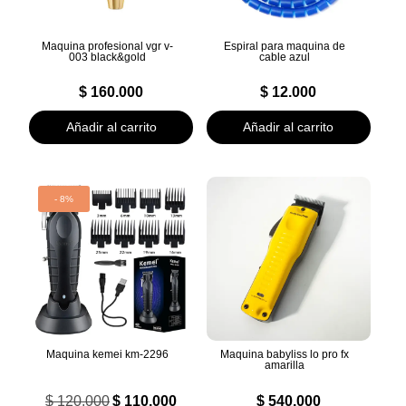
Maquina profesional vgr v-
Espiral para maquina de
003 black&gold
cable azul
$
160.000
$
12.000
Añadir al carrito
Añadir al carrito
- 8%
Maquina kemei km-2296
Maquina babyliss lo pro fx
amarilla
El
El
$
120.000
$
110.000
$
540.000