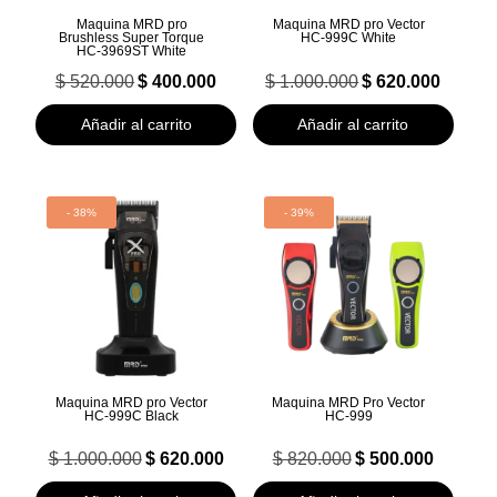
Maquina MRD pro
Maquina MRD pro Vector
Brushless Super Torque
HC‑999C White
HC‑3969ST White
El
El
El
El
$
520.000
$
400.000
$
1.000.000
$
620.000
precio
precio
precio
precio
original
actual
original
actual
Añadir al carrito
Añadir al carrito
era:
es:
era:
es:
$ 520.000.
$ 400.000.
$ 1.000.000.
$ 620.000.
- 38%
- 39%
Maquina MRD pro Vector
Maquina MRD Pro Vector
HC‑999C Black
HC‑999
El
El
El
El
$
1.000.000
$
620.000
$
820.000
$
500.000
precio
precio
precio
precio
original
actual
original
actual