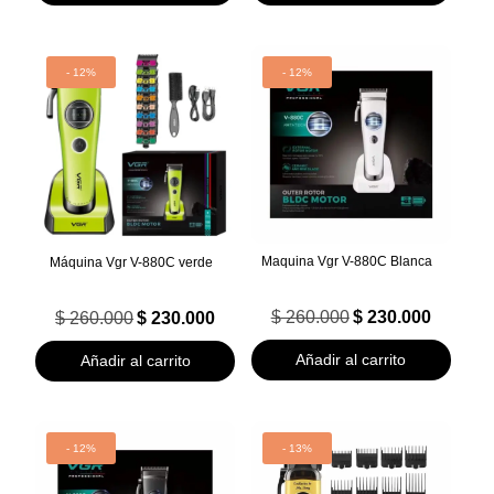
$ 290.000.
$ 265.000.
- 12%
- 12%
Maquina Vgr V-880C Blanca
Máquina Vgr V-880C verde
El
El
El
El
$
260.000
$
230.000
$
260.000
$
230.000
precio
precio
precio
precio
original
actual
original
actual
Añadir al carrito
Añadir al carrito
era:
es:
era:
es:
$ 260.000.
$ 230.000.
$ 260.000.
$ 230.000.
- 12%
- 13%