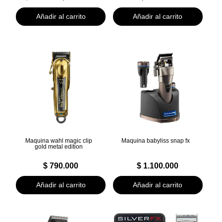
precio
precio
original
actual
Añadir al carrito
Añadir al carrito
era:
es:
$ 120.000.
$ 110.000.
Maquina wahl magic clip
Maquina babyliss snap fx
gold metal edition
$
790.000
$
1.100.000
Añadir al carrito
Añadir al carrito