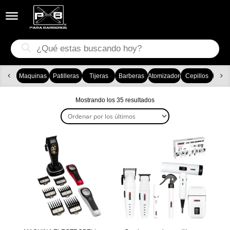


Búsqueda
de
productos
Maquinas
Patilleras
Tijeras
Barberas
Atomizadores
Cepillos
Ca
Ordenado
Mostrando los 35 resultados
por
los
últimos