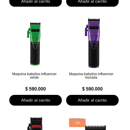
Añadir al carrito
Añadir al carrito
era:
es:
era:
es:
$ 1.000.000.
$ 620.000.
$ 820.000.
$ 500.000.
Maquina babyliss influencer
Maquina babyliss influencer
verde
morada
$
590.000
$
590.000
Añadir al carrito
Añadir al carrito
- 8%