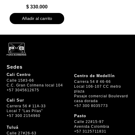
$
330.000
Añadir al carrito
Sedes
Cali Centro
Centro de Medellín
Calle 15#3-66
Carrera 54 # 46-66
C.C. Gran Colmena local 104
Local 106-107 CC metro
+57 3045612675
plaza
Pasaje comercial Boulevard
Cali Sur
casa dorada
+57 300 8035773
Carrera 56 # 11A-33
Local 7 “Las Pilas”
+57 300 2154960
Pasto
Calle 22#15-97
Avenida Colombia
Tuluá
+57 3125711831
Calle 27#26-63