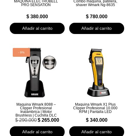
MAQUINA ELECTROBELL
Combo maquina, patillera,
PRO SENSATION
shaver Wmark Ng-8635
$
380.000
$
780.000
Añadir al carrito
Añadir al carrito
- 9%
Maquina Wmark 8088 –
Maquina Wmark X1 Plus
Clipper Profesional
Clipper Profesional 10.000
Inalámbrica | Motor
RPM | Pantalla LED
Brushless | Cuchilla DLC
El
El
$
290.000
$
265.000
$
340.000
precio
precio
original
actual
Añadir al carrito
Añadir al carrito
era:
es: