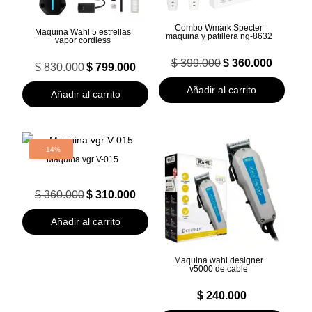
Combo Wmark Specter
Maquina Wahl 5 estrellas
maquina y patillera ng-8632
vapor cordless
El
El
$
399.000
$
360.000
El
El
$
830.000
$
799.000
precio
precio
precio
precio
original
actual
original
actual
Añadir al carrito
era:
es:
Añadir al carrito
era:
es:
$ 399.000.
$ 360.000.
$ 830.000.
$ 799.000.
- 14%
Maquina vgr V-015
El
El
$
360.000
$
310.000
precio
precio
original
actual
Añadir al carrito
era:
es:
$ 360.000.
$ 310.000.
Maquina wahl designer
v5000 de cable
$
240.000