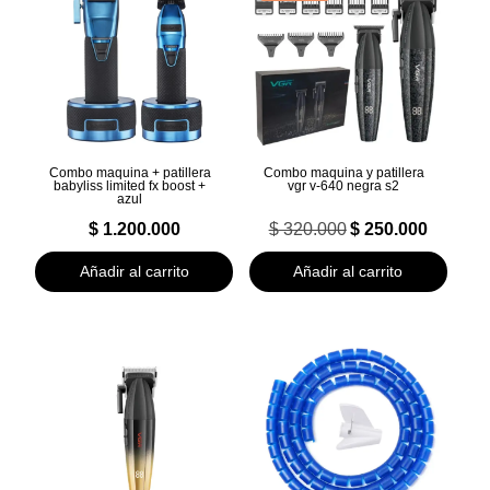
Combo maquina + patillera
Combo maquina y patillera
babyliss limited fx boost +
vgr v-640 negra s2
azul
El
El
$
1.200.000
$
320.000
$
250.000
precio
precio
original
actual
Añadir al carrito
Añadir al carrito
era:
es:
$ 320.000.
$ 250.000.