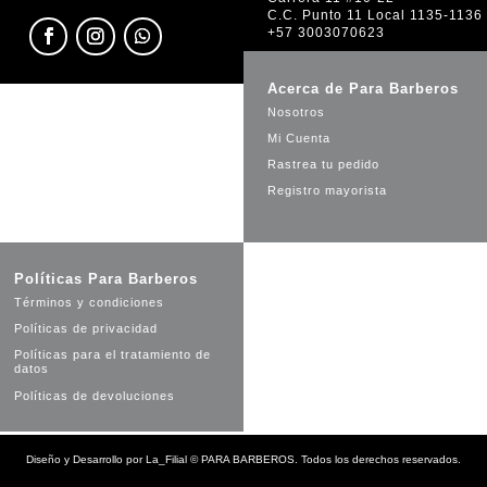
C.C. Punto 11 Local 1135-1136
+57 3003070623
Acerca de Para Barberos
Nosotros
Mi Cuenta
Rastrea tu pedido
Registro mayorista
Políticas Para Barberos
Términos y condiciones
Políticas de privacidad
Políticas para el tratamiento de
datos
Políticas de devoluciones
Diseño y Desarrollo por
La_Filial
©
PARA BARBEROS. Todos los derechos reservados.