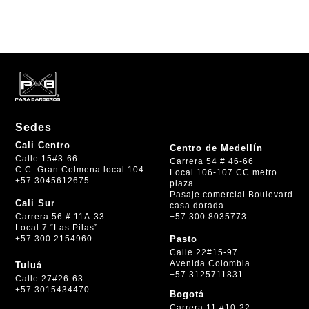
Sedes
Cali Centro
Centro de Medellín
Calle 15#3-66
Carrera 54 # 46-66
C.C. Gran Colmena local 104
Local 106-107 CC metro
+57 3045612675
plaza
Pasaje comercial Boulevard
Cali Sur
casa dorada
+57 300 8035773
Carrera 56 # 11A-33
Local 7 “Las Pilas”
+57 300 2154960
Pasto
Calle 22#15-97
Avenida Colombia
Tuluá
+57 3125711831
Calle 27#26-63
+57 3015434470
Bogotá
Carrera 11 #10-22