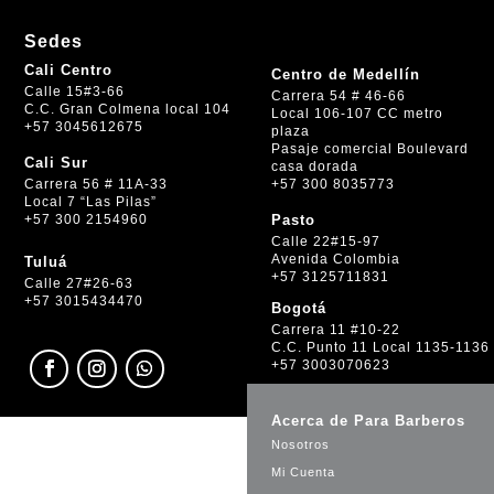
Sedes
Cali Centro
Centro de Medellín
Calle 15#3-66
Carrera 54 # 46-66
C.C. Gran Colmena local 104
Local 106-107 CC metro
+57 3045612675
plaza
Pasaje comercial Boulevard
Cali Sur
casa dorada
+57 300 8035773
Carrera 56 # 11A-33
Local 7 “Las Pilas”
+57 300 2154960
Pasto
Calle 22#15-97
Avenida Colombia
Tuluá
+57 3125711831
Calle 27#26-63
+57 3015434470
Bogotá
Carrera 11 #10-22
C.C. Punto 11 Local 1135-1136
+57 3003070623
Acerca de Para Barberos
Nosotros
Mi Cuenta