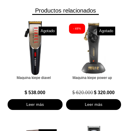
Productos relacionados
- 48%
Agotado
Agotado
Maquina kiepe diavel
Maquina kiepe power up
$
538.000
$
620.000
$
320.000
El
El
precio
precio
Leer más
Leer más
original
actual
era:
es:
$ 620.000.
$ 320.000.