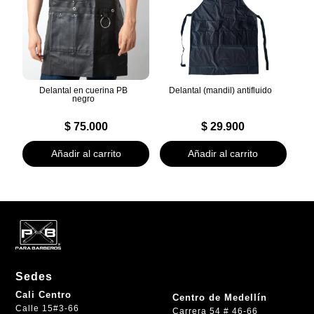
Delantal en cuerina PB
Delantal (mandil) antifluido
negro
$
75.000
$
29.900
Añadir al carrito
Añadir al carrito
Sedes
Cali Centro
Centro de Medellín
Calle 15#3-66
Carrera 54 # 46-66