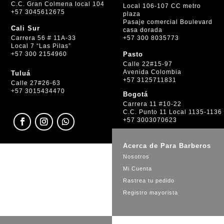
C.C. Gran Colmena local 104
Local 106-107 CC metro
+57 3045612675
plaza
Pasaje comercial Boulevard
Cali Sur
casa dorada
+57 300 8035773
Carrera 56 # 11A-33
Local 7 “Las Pilas”
+57 300 2154960
Pasto
Calle 22#15-97
Avenida Colombia
Tuluá
+57 3125711831
Calle 27#26-63
+57 3015434470
Bogotá
Carrera 11 #10-22
C.C. Punto 11 Local 1135-1136
+57 3003070623
Acerca de Para Barberos
Nosotros
Mi Cuenta
Rastrea tu pedido
Registro mayorista