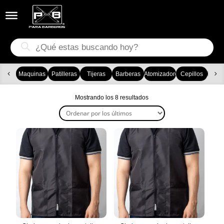


Búsqueda
de
productos
Maquinas
Patilleras
Tijeras
Barberas
Atomizadores
Cepillos
Ca
Ordenado
Mostrando los 8 resultados
por
los
últimos