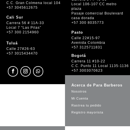
C.C. Gran Colmena local 104
Local 106-107 CC metro
+57 3045612675
plaza
Pasaje comercial Boulevard
Cali Sur
casa dorada
+57 300 8035773
Carrera 56 # 11A-33
Local 7 “Las Pilas”
+57 300 2154960
Pasto
Calle 22#15-97
Avenida Colombia
Tuluá
+57 3125711831
Calle 27#26-63
+57 3015434470
Bogotá
Carrera 11 #10-22
C.C. Punto 11 Local 1135-1136
+57 3003070623
Acerca de Para Barberos
Nosotros
Mi Cuenta
Rastrea tu pedido
Registro mayorista