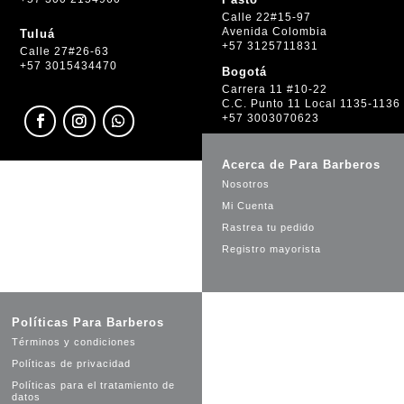
Calle 22#15-97
Avenida Colombia
Tuluá
+57 3125711831
Calle 27#26-63
+57 3015434470
Bogotá
Carrera 11 #10-22
C.C. Punto 11 Local 1135-1136
+57 3003070623
Acerca de Para Barberos
Nosotros
Mi Cuenta
Rastrea tu pedido
Registro mayorista
Políticas Para Barberos
Términos y condiciones
Políticas de privacidad
Políticas para el tratamiento de
datos