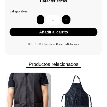
Características
3 disponibles
-
+
Quantity
Añadir al carrito
SKU:
G - 19
Categoría:
Chalecos/Delantales
Productos relacionados