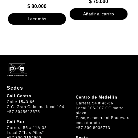
$
75.000
$
80.000
Añadir al carrito
Leer más
Sedes
Cali Centro
Centro de Medellín
Calle 15#3-66
Carrera 54 # 46-66
C.C. Gran Colmena local 104
Local 106-107 CC metro
+57 3045612675
plaza
Pasaje comercial Boulevard
Cali Sur
casa dorada
+57 300 8035773
Carrera 56 # 11A-33
Local 7 “Las Pilas”
+57 300 2154960
Pasto