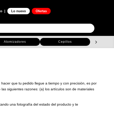
0

to
|
Lo nuevo
Ofertas
Atomizadores
Cepillos
C
hacer que tu pedido llegue a tiempo y con precisión, es por
las siguientes razones: (a) los artículos son de materiales
ndo una fotografía del estado del producto y te