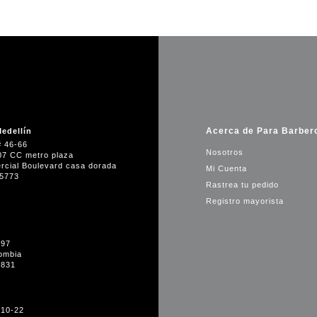
Acerca de Para Barber
edellín
# 46-66
Nosotros
07 CC metro plaza
rcial Boulevard casa dorada
Mi Cuenta
35773
Rastrea tu pedido
Registro mayorista
-97
ombia
1831
#10-22