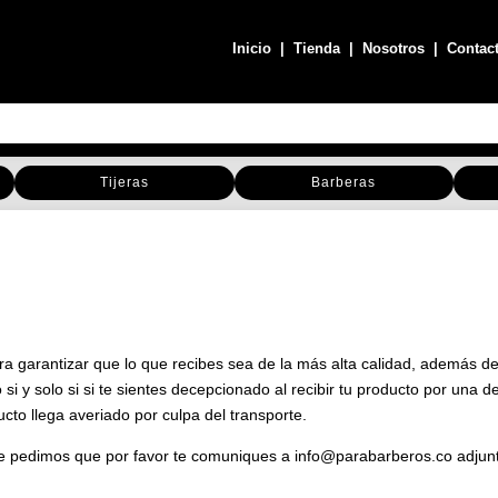
Inicio
|
Tienda
|
Nosotros
|
Contac
Tijeras
Barberas
a garantizar que lo que recibes sea de la más alta calidad, además de 
y solo si si te sientes decepcionado al recibir tu producto por una de 
ucto llega averiado por culpa del transporte.
e pedimos que por favor te comuniques a info@parabarberos.co adjunta