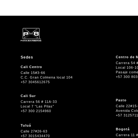
Sedes
Centro de M
Carrera 54 
Cali Centro
Local 106-1
Pasaje come
Calle 15#3-66
+57 300 80
C.C. Gran Colmena local 104
+57 3045612675
Cali Sur
Pasto
Carrera 56 # 11A-33
Calle 22#15
Local 7 “Las Pilas”
Avenida Col
+57 300 2154960
+57 312571
Tuluá
Bogotá
Calle 27#26-63
Carrera 11 
+57 3015434470