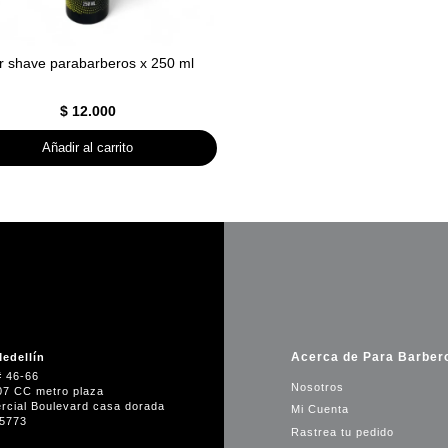
er shave parabarberos x 250 ml
$
12.000
Añadir al carrito
Acerca de Para Barber
edellín
# 46-66
Nosotros
07 CC metro plaza
rcial Boulevard casa dorada
Mi Cuenta
35773
Rastrea tu pedido