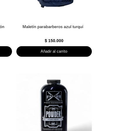
eón
Maletín parabarberos azul turquí
$
150.000
Añadir al carrito