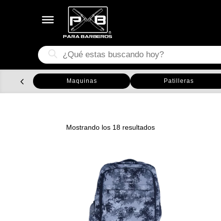
Búsqueda
de
productos
Maquinas
Patilleras
Ordenado
Mostrando los 18 resultados
por
los
últimos