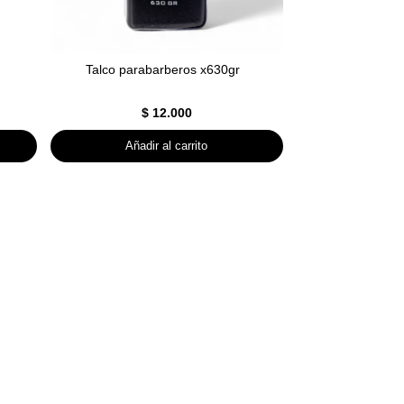
Talco parabarberos x630gr
$
12.000
Añadir al carrito