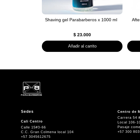
Shaving gel Parabarberos x 1000 ml
Aft
$
23.000
Añadir al carrito
Sedes
Centro de M
Carrera 54 
Cali Centro
Local 106-1
Pasaje come
Calle 15#3-66
+57 300 80
C.C. Gran Colmena local 104
+57 3045612675