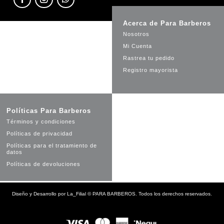
Acerca de Para Barberos
Nosotros
Mi Cuenta
Rastrea tu pedido
Registro mayorista
Políticas Para Barberos
Términos y condiciones
Políticas de privacidad
Políticas para el tratamiento de
datos
Políticas de devoluciones
Diseño y Desarrollo por
La_Filial
©
PARA BARBEROS. Todos los derechos reservados.