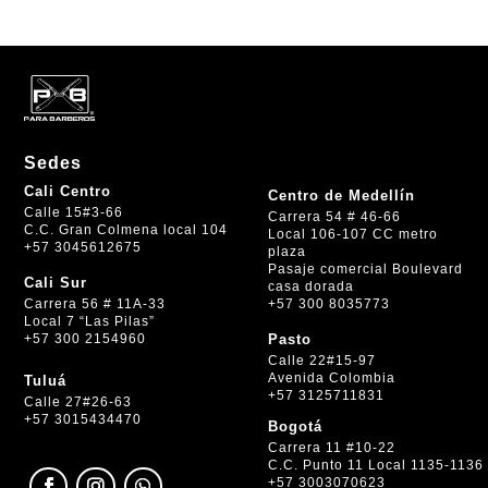
Sedes
Cali Centro
Centro de Medellín
Calle 15#3-66
Carrera 54 # 46-66
C.C. Gran Colmena local 104
Local 106-107 CC metro
+57 3045612675
plaza
Pasaje comercial Boulevard
Cali Sur
casa dorada
+57 300 8035773
Carrera 56 # 11A-33
Local 7 “Las Pilas”
+57 300 2154960
Pasto
Calle 22#15-97
Avenida Colombia
Tuluá
+57 3125711831
Calle 27#26-63
+57 3015434470
Bogotá
Carrera 11 #10-22
C.C. Punto 11 Local 1135-1136
+57 3003070623