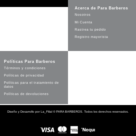
Acerca de Para Barberos
Nosotros
Mi Cuenta
Rastrea tu pedido
Registro mayorista
Políticas Para Barberos
Términos y condiciones
Políticas de privacidad
Políticas para el tratamiento de
datos
Políticas de devoluciones
Diseño y Desarrollo por
La_Filial
©
PARA BARBEROS. Todos los derechos reservados.