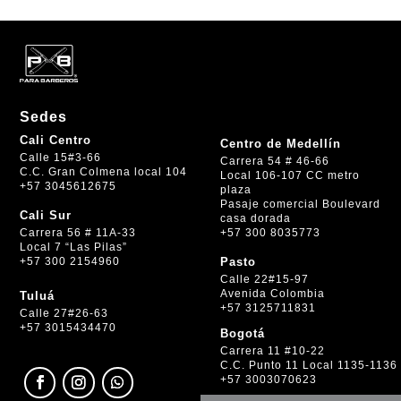
Sedes
Cali Centro
Centro de Medellín
Calle 15#3-66
Carrera 54 # 46-66
C.C. Gran Colmena local 104
Local 106-107 CC metro
+57 3045612675
plaza
Pasaje comercial Boulevard
Cali Sur
casa dorada
+57 300 8035773
Carrera 56 # 11A-33
Local 7 “Las Pilas”
+57 300 2154960
Pasto
Calle 22#15-97
Avenida Colombia
Tuluá
+57 3125711831
Calle 27#26-63
+57 3015434470
Bogotá
Carrera 11 #10-22
C.C. Punto 11 Local 1135-1136
+57 3003070623