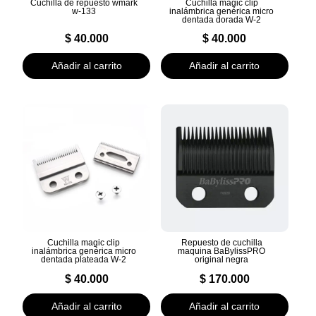
Cuchilla de repuesto wmark
Cuchilla magic clip
w-133
inalámbrica genérica micro
dentada dorada W-2
$
40.000
$
40.000
Añadir al carrito
Añadir al carrito
Cuchilla magic clip
Repuesto de cuchilla
inalámbrica genérica micro
maquina BaBylissPRO
dentada plateada W-2
original negra
$
40.000
$
170.000
Añadir al carrito
Añadir al carrito