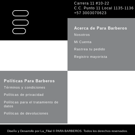
Carrera 11 #10-22
C.C. Punto 11 Local 1135-1136
+57 3003070623
Seguir
Seguir
Acerca de Para Barberos
Seguir
Nosotros
Mi Cuenta
Rastrea tu pedido
Registro mayorista
Políticas Para Barberos
Términos y condiciones
Políticas de privacidad
Políticas para el tratamiento de
datos
Políticas de devoluciones
Diseño y Desarrollo por
La_Filial
©
PARA BARBEROS. Todos los derechos reservados.