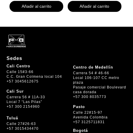
Añadir al carrito
Añadir al carrito
Sedes
Cali Centro
Centro de Medellín
Calle 15#3-66
Carrera 54 # 46-66
C.C. Gran Colmena local 104
Local 106-107 CC metro
+57 3045612675
plaza
Pasaje comercial Boulevard
Cali Sur
casa dorada
+57 300 8035773
Carrera 56 # 11A-33
Local 7 “Las Pilas”
+57 300 2154960
Pasto
Calle 22#15-97
Avenida Colombia
Tuluá
+57 3125711831
Calle 27#26-63
+57 3015434470
Bogotá