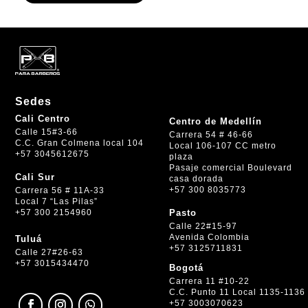
Sedes
Cali Centro
Centro de Medellín
Calle 15#3-66
Carrera 54 # 46-66
C.C. Gran Colmena local 104
Local 106-107 CC metro
+57 3045612675
plaza
Pasaje comercial Boulevard
Cali Sur
casa dorada
+57 300 8035773
Carrera 56 # 11A-33
Local 7 “Las Pilas”
+57 300 2154960
Pasto
Calle 22#15-97
Avenida Colombia
Tuluá
+57 3125711831
Calle 27#26-63
+57 3015434470
Bogotá
Carrera 11 #10-22
C.C. Punto 11 Local 1135-1136
+57 3003070623