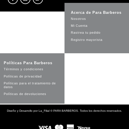
Acerca de Para Barberos
Nosotros
Mi Cuenta
Rastrea tu pedido
Registro mayorista
Políticas Para Barberos
Términos y condiciones
Políticas de privacidad
Políticas para el tratamiento de
datos
Políticas de devoluciones
Diseño y Desarrollo por
La_Filial
©
PARA BARBEROS. Todos los derechos reservados.