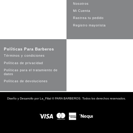
Nosotros
Mi Cuenta
Rastrea tu pedido
Registro mayorista
Políticas Para Barberos
Términos y condiciones
Políticas de privacidad
Políticas para el tratamiento de
datos
Políticas de devoluciones
Diseño y Desarrollo por
La_Filial
©
PARA BARBEROS. Todos los derechos reservados.