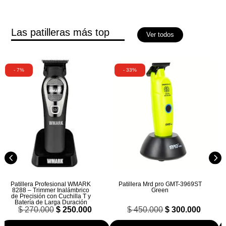
Las patilleras más top
Ver todos
- 7%
- 33%
Patillera Profesional WMARK
Patillera Mrd pro GMT-3969ST
8288 – Trimmer Inalámbrico
Green
de Precisión con Cuchilla T y
Batería de Larga Duración
El
El
El
El
$
270.000
$
250.000
$
450.000
$
300.000
precio
precio
precio
precio