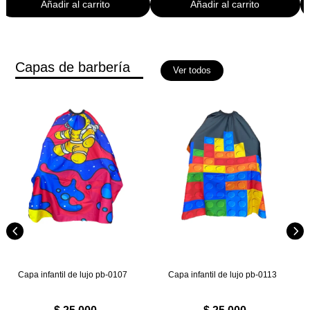
Añadir al carrito
Añadir al carrito
original
actual
original
actual
era:
es:
era:
es:
$ 270.000.
$ 250.000.
$ 450.000.
$ 300.
Capas de barbería
Ver todos
Capa infantil de lujo pb-0107
Capa infantil de lujo pb-0113