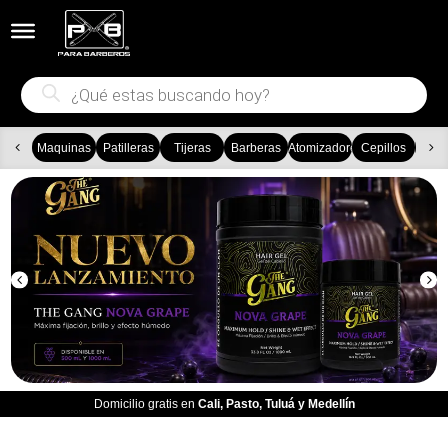


Búsqueda
de
productos
Maquinas
Patilleras
Tijeras
Barberas
Atomizadores
Cepillos
Ca
Domicilio gratis en
Cali, Pasto,
Tuluá y Medellín