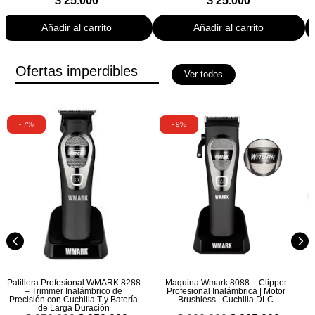
$
25.000
$
25.000
Añadir al carrito
Añadir al carrito
Ofertas imperdibles
Ver todos
- 7%
- 9%
Patillera Profesional WMARK 8288
Maquina Wmark 8088 – Clipper
– Trimmer Inalámbrico de
Profesional Inalámbrica | Motor
Precisión con Cuchilla T y Batería
Brushless | Cuchilla DLC
de Larga Duración