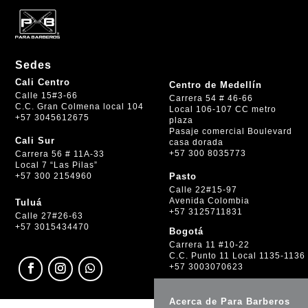
Sedes
Cali Centro
Centro de Medellín
Calle 15#3-66
Carrera 54 # 46-66
C.C. Gran Colmena local 104
Local 106-107 CC metro
+57 3045612675
plaza
Pasaje comercial Boulevard
Cali Sur
casa dorada
+57 300 8035773
Carrera 56 # 11A-33
Local 7 “Las Pilas”
+57 300 2154960
Pasto
Calle 22#15-97
Avenida Colombia
Tuluá
+57 3125711831
Calle 27#26-63
+57 3015434470
Bogotá
Carrera 11 #10-22
C.C. Punto 11 Local 1135-1136
+57 3003070623
Acerca de Para Barberos