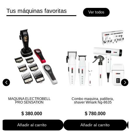
Tus máquinas favoritas
Ver todos
MAQUINA ELECTROBELL
Combo maquina, patillera,
PRO SENSATION
shaver Wmark Ng-8635
$
380.000
$
780.000
Añadir al carrito
Añadir al carrito