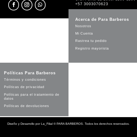
+57 3003070623
Acerca de Para Barberos
Nosotros
Mi Cuenta
Rastrea tu pedido
Registro mayorista
Políticas Para Barberos
Términos y condiciones
Políticas de privacidad
Políticas para el tratamiento de
datos
Políticas de devoluciones
Diseño y Desarrollo por
La_Filial
©
PARA BARBEROS. Todos los derechos reservados.