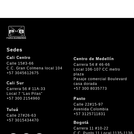
Sedes
Cali Centro
Centro de Medellín
Calle 15#3-66
Carrera 54 # 46-66
C.C. Gran Colmena local 104
Local 106-107 CC metro
+57 3045612675
plaza
Pasaje comercial Boulevard
Cali Sur
casa dorada
+57 300 8035773
Carrera 56 # 11A-33
Local 7 “Las Pilas”
+57 300 2154960
Pasto
Calle 22#15-97
Avenida Colombia
Tuluá
+57 3125711831
Calle 27#26-63
+57 3015434470
Bogotá
Carrera 11 #10-22
C.C. Punto 11 Local 1135-1136