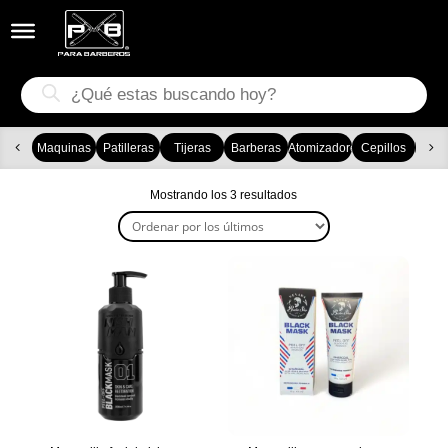


Búsqueda
de
productos
Maquinas
Patilleras
Tijeras
Barberas
Atomizadores
Cepillos
Ca
Ordenado
Mostrando los 3 resultados
por
los
últimos