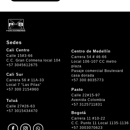
Sedes
Cali Centro
Centro de Medellín
Calle 15#3-66
Carrera 54 # 46-66
C.C. Gran Colmena local 104
Local 106-107 CC metro
+57 3045612675
plaza
Pasaje comercial Boulevard
Cali Sur
casa dorada
+57 300 8035773
Carrera 56 # 11A-33
Local 7 “Las Pilas”
+57 300 2154960
Pasto
Calle 22#15-97
Avenida Colombia
Tuluá
+57 3125711831
Calle 27#26-63
+57 3015434470
Bogotá
Carrera 11 #10-22
C.C. Punto 11 Local 1135-1136
+57 3003070623