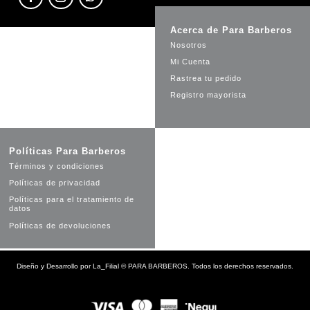
Acerca de Para Barberos
Nosotros
Mi Cuenta
Rastrea tu pedido
Registro mayorista
Políticas Para Barberos
Términos y condiciones
Políticas de privacidad
Políticas para el tratamiento de
datos
Políticas de devoluciones
Diseño y Desarrollo por
La_Filial
©
PARA BARBEROS. Todos los derechos reservados.