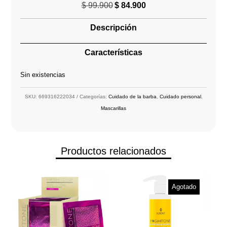
$
99.900
$
84.900
El
El
precio
precio
Descripción
original
actual
era:
es:
Características
$ 99.900.
$ 84.900.
Sin existencias
SKU:
669316222034
Categorías:
Cuidado de la barba
,
Cuidado personal
,
Mascarillas
Productos relacionados
Agotado