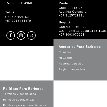
+57 300 2154960
Pasto
Calle 22#15-97
Avenida Colombia
Tuluá
+57 3125711831
Calle 27#26-63
+57 3015434470
Bogotá
Carrera 11 #10-22
C.C. Punto 11 Local 1135-1136
+57 3003070623
Acerca de Para Barberos
Nosotros
Mi Cuenta
Rastrea tu pedido
Registro mayorista
Políticas Para Barberos
Términos y condiciones
Políticas de privacidad
Políticas para el tratamiento de