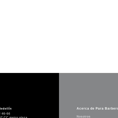
Acerca de Para Barber
edellín
# 46-66
Nosotros
07 CC metro plaza