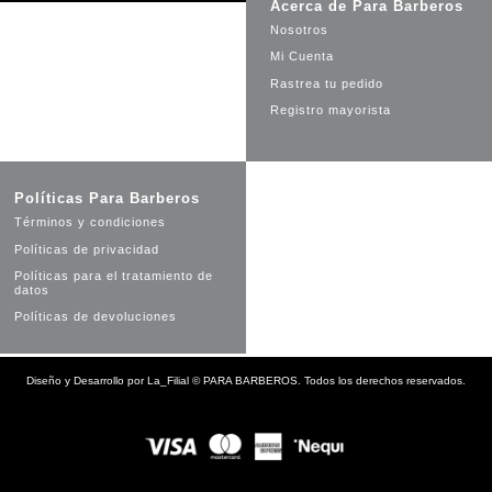
Acerca de Para Barberos
Nosotros
Mi Cuenta
Rastrea tu pedido
Registro mayorista
Políticas Para Barberos
Términos y condiciones
Políticas de privacidad
Políticas para el tratamiento de
datos
Políticas de devoluciones
Diseño y Desarrollo por
La_Filial
©
PARA BARBEROS. Todos los derechos reservados.