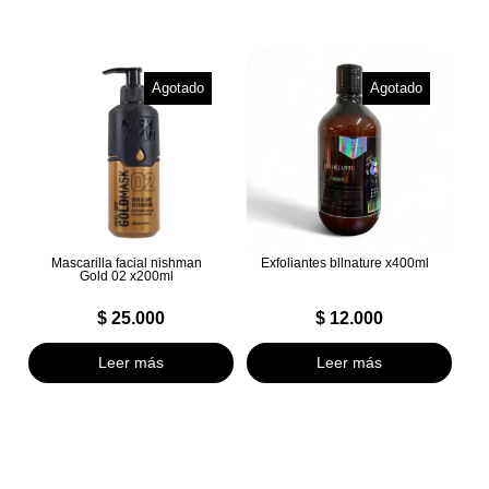
Agotado
Agotado
Mascarilla facial nishman
Exfoliantes bllnature x400ml
Gold 02 x200ml
$
25.000
$
12.000
Leer más
Leer más