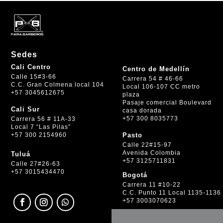
Sedes
Cali Centro
Centro de Medellín
Calle 15#3-66
Carrera 54 # 46-66
C.C. Gran Colmena local 104
Local 106-107 CC metro
+57 3045612675
plaza
Pasaje comercial Boulevard
Cali Sur
casa dorada
+57 300 8035773
Carrera 56 # 11A-33
Local 7 “Las Pilas”
+57 300 2154960
Pasto
Calle 22#15-97
Avenida Colombia
Tuluá
+57 3125711831
Calle 27#26-63
+57 3015434470
Bogotá
Carrera 11 #10-22
C.C. Punto 11 Local 1135-1136
+57 3003070623