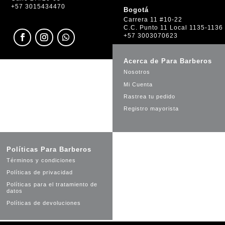
+57 3015434470
Bogotá
Carrera 11 #10-22
C.C. Punto 11 Local 1135-1136
+57 3003070623
Acerca de Para Barberos
Nosotros
Mi Cuenta
Rastrea tu pedido
Registro mayorista
Políticas Para Barberos
Términos y condiciones
Políticas de privacidad
Políticas para el tratamiento de
datos
Políticas de devoluciones