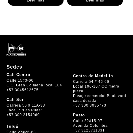
Leer más
Leer más
Sedes
Cali Centro
Centro de Medellín
Calle 15#3-66
Carrera 54 # 46-66
C.C. Gran Colmena local 104
Local 106-107 CC metro
+57 3045612675
plaza
Pasaje comercial Boulevard
Cali Sur
casa dorada
+57 300 8035773
Carrera 56 # 11A-33
Local 7 “Las Pilas”
+57 300 2154960
Pasto
Calle 22#15-97
Avenida Colombia
Tuluá
+57 3125711831
Calle 27#26-63