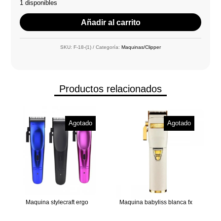
1 disponibles
Añadir al carrito
SKU:
F-18-(1)
Categoría:
Maquinas/Clipper
Productos relacionados
Agotado
Agotado
Maquina stylecraft ergo
Maquina babyliss blanca fx