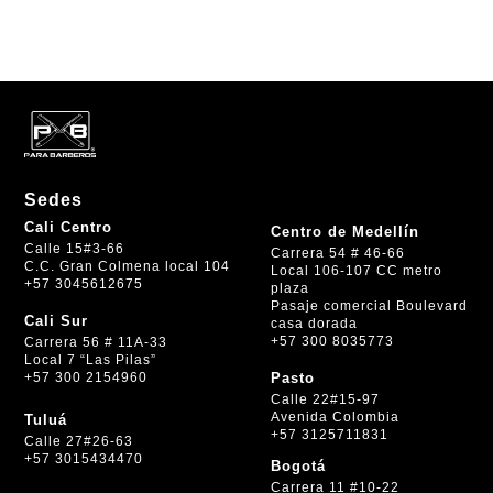
Sedes
Cali Centro
Centro de Medellín
Calle 15#3-66
Carrera 54 # 46-66
C.C. Gran Colmena local 104
Local 106-107 CC metro
+57 3045612675
plaza
Pasaje comercial Boulevard
Cali Sur
casa dorada
+57 300 8035773
Carrera 56 # 11A-33
Local 7 “Las Pilas”
+57 300 2154960
Pasto
Calle 22#15-97
Avenida Colombia
Tuluá
+57 3125711831
Calle 27#26-63
+57 3015434470
Bogotá
Carrera 11 #10-22