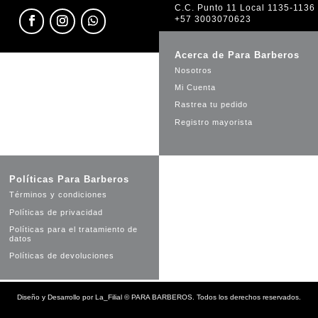
C.C. Punto 11 Local 1135-1136
+57 3003070623
Acerca de Para Barberos
Nosotros
Mi Cuenta
Rastrea tu pedido
Registro mayorista
Políticas Para Barberos
Términos y condiciones
Políticas de privacidad
Políticas para el tratamiento de
datos
Políticas de devoluciones
Diseño y Desarrollo por
La_Filial
©
PARA BARBEROS. Todos los derechos reservados.