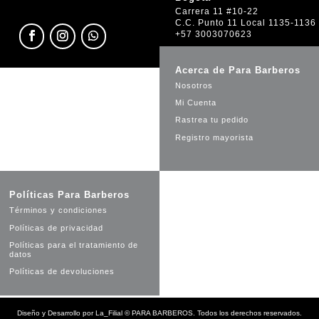
Carrera 11 #10-22
C.C. Punto 11 Local 1135-1136
+57 3003070623
Acerca de Para Barberos
Nosotros
Mi Cuenta
Rastrea tu pedido
Registro mayorista
Políticas Para Barberos
Términos y condiciones
Políticas de privacidad
Políticas para el tratamiento de
datos
Políticas de devoluciones
Diseño y Desarrollo por
La_Filial
©
PARA BARBEROS. Todos los derechos reservados.