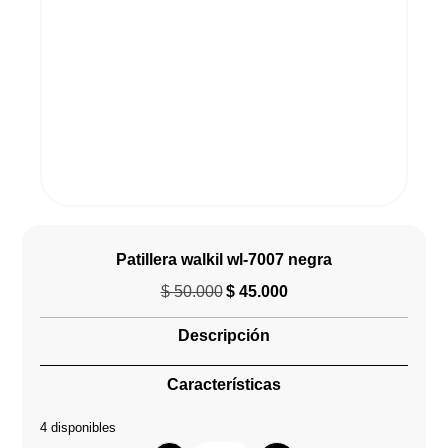
Patillera walkil wl-7007 negra
$
50.000
$
45.000
El
El
precio
precio
Descripción
original
actual
era:
es:
Características
$ 50.000.
$ 45.000.
4 disponibles