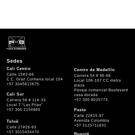
Sedes
Cali Centro
Centro de Medellín
Calle 15#3-66
Carrera 54 # 46-66
C.C. Gran Colmena local 104
Local 106-107 CC metro
+57 3045612675
plaza
Pasaje comercial Boulevard
Cali Sur
casa dorada
+57 300 8035773
Carrera 56 # 11A-33
Local 7 “Las Pilas”
+57 300 2154960
Pasto
Calle 22#15-97
Avenida Colombia
Tuluá
+57 3125711831
Calle 27#26-63
+57 3015434470
Bogotá