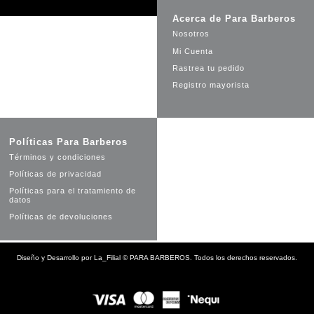
Acerca de Para Barberos
Nosotros
Mi Cuenta
Rastrea tu pedido
Registro mayorista
Políticas Para Barberos
Términos y condiciones
Políticas de privacidad
Políticas para el tratamiento de
datos
Políticas de devoluciones
Diseño y Desarrollo por
La_Filial
©
PARA BARBEROS. Todos los derechos reservados.