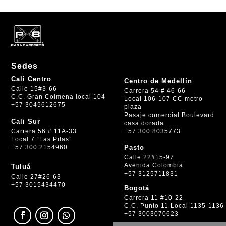
Sedes
Cali Centro
Centro de Medellín
Calle 15#3-66
Carrera 54 # 46-66
C.C. Gran Colmena local 104
Local 106-107 CC metro
+57 3045612675
plaza
Pasaje comercial Boulevard
Cali Sur
casa dorada
+57 300 8035773
Carrera 56 # 11A-33
Local 7 “Las Pilas”
+57 300 2154960
Pasto
Calle 22#15-97
Avenida Colombia
Tuluá
+57 3125711831
Calle 27#26-63
+57 3015434470
Bogotá
Carrera 11 #10-22
C.C. Punto 11 Local 1135-1136
+57 3003070623