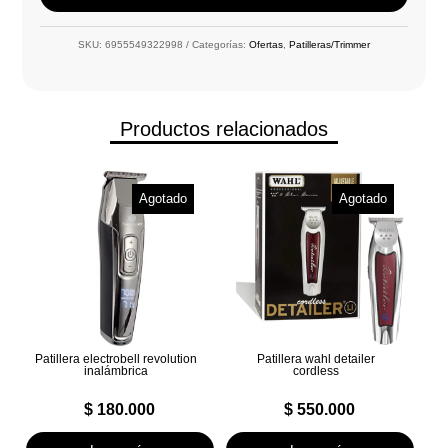
SKU:
6955549322998
Categorías:
Ofertas
,
Patilleras/Trimmer
Productos relacionados
Agotado
Agotado
Patillera electrobell revolution
Patillera wahl detailer
inalámbrica
cordless
$
180.000
$
550.000