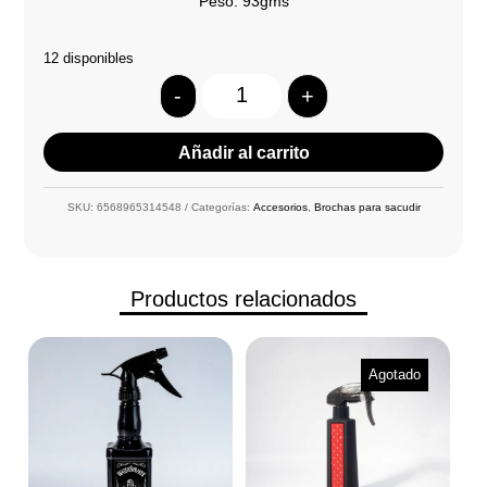
Peso: 93gms
12 disponibles
-
+
Quantity
Añadir al carrito
SKU:
6568965314548
Categorías:
Accesorios
,
Brochas para sacudir
Productos relacionados
Agotado