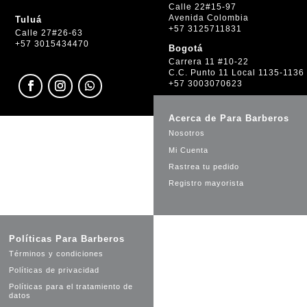
Calle 22#15-97
Avenida Colombia
Tuluá
+57 3125711831
Calle 27#26-63
+57 3015434470
Bogotá
Carrera 11 #10-22
C.C. Punto 11 Local 1135-1136
+57 3003070623
Acerca de Para Barberos
Nosotros
Mi Cuenta
Rastrea tu pedido
Registro mayorista
Políticas Para Barberos
Términos y condiciones
Políticas de privacidad
Políticas para el tratamiento de
datos