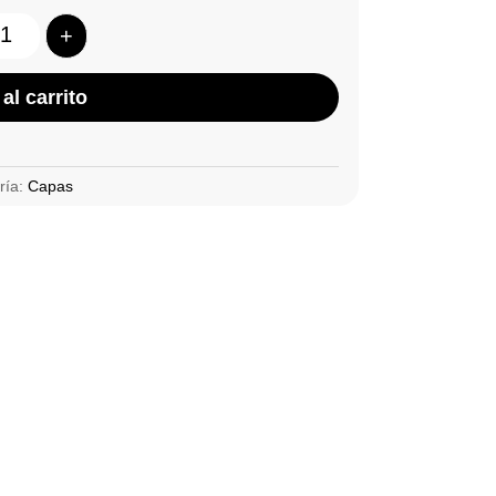
+
Quantity
al carrito
ría:
Capas