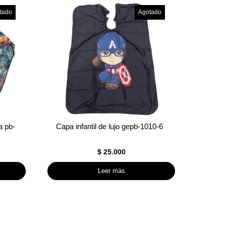
tado
Agotado
a pb-
Capa infantil de lujo gepb-1010-6
$
25.000
Leer más