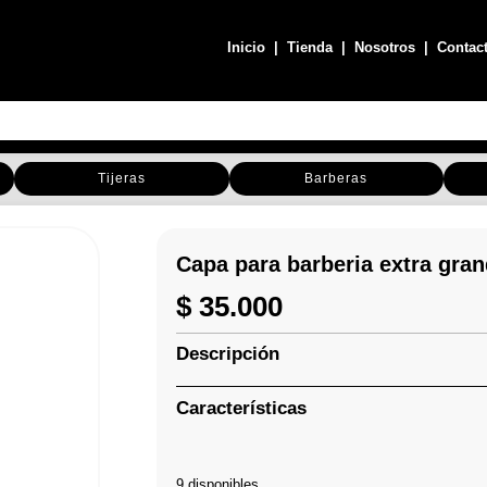
Inicio
|
Tienda
|
Nosotros
|
Contac
Tijeras
Barberas
Capa para barberia extra gra
$
35.000
Descripción
Características
9 disponibles