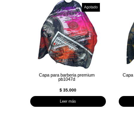
Agotado
Capa para barberia premium
Capa 
pb1047d
$
35.000
Leer más