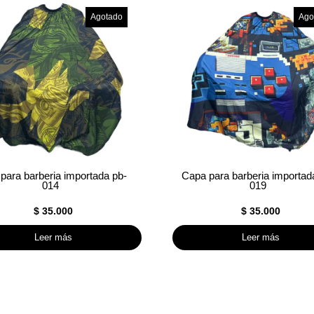
Agotado
Ago
para barberia importada pb-
Capa para barberia importad
014
019
$
35.000
$
35.000
Leer más
Leer más