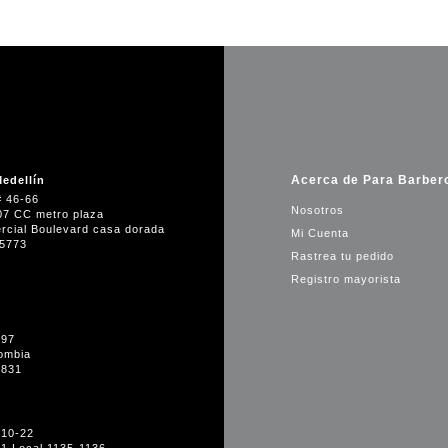
Acerca de Para Barber
edellín
# 46-66
Nosotros
07 CC metro plaza
rcial Boulevard casa dorada
Mi Cuenta
35773
Rastrea tu pedido
Registro mayorista
-97
ombia
1831
#10-22