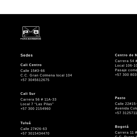
Sedes
Centro de M
Carrera 54 
Cali Centro
Local 106-1
Pasaje come
Calle 15#3-66
+57 300 80
C.C. Gran Colmena local 104
+57 3045612675
Cali Sur
Pasto
Carrera 56 # 11A-33
Calle 22#15
Local 7 “Las Pilas”
Avenida Col
+57 300 2154960
+57 312571
Tuluá
Bogotá
Calle 27#26-63
Carrera 11 
+57 3015434470