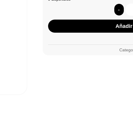
-
Añadir 
Catego