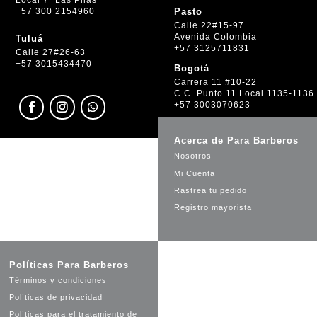
+57 300 2154960
Pasto
Calle 22#15-97
Avenida Colombia
Tuluá
+57 3125711831
Calle 27#26-63
+57 3015434470
Bogotá
Carrera 11 #10-22
C.C. Punto 11 Local 1135-1136
+57 3003070623
Acerca de Para Barberos
Nosotros
Mi Cuenta
Rastrea tu pedido
Registro mayorista
Políticas Para Barberos
Términos y condiciones
Políticas de privacidad
Políticas para el tratamiento de