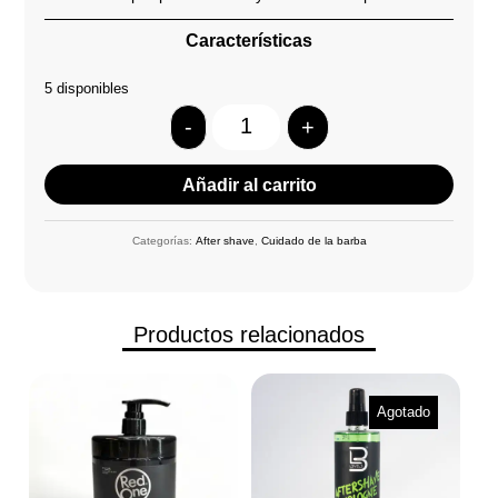
Características
5 disponibles
-
+
Quantity
Añadir al carrito
Categorías:
After shave
,
Cuidado de la barba
Productos relacionados
Agotado