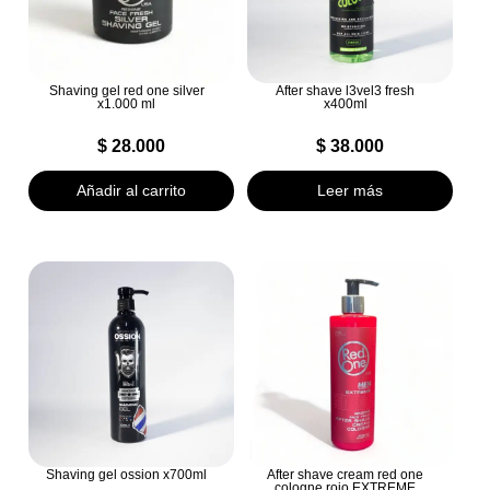
Shaving gel red one silver
After shave l3vel3 fresh
x1.000 ml
x400ml
$
28.000
$
38.000
Añadir al carrito
Leer más
Shaving gel ossion x700ml
After shave cream red one
cologne rojo EXTREME