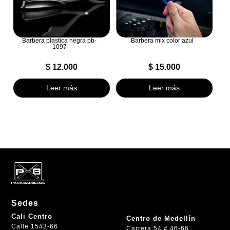
Barbera plastica negra pb-
Barbera mix color azul
1097
$
12.000
$
15.000
Leer más
Leer más
Sedes
Cali Centro
Centro de Medellín
Calle 15#3-66
Carrera 54 # 46-66