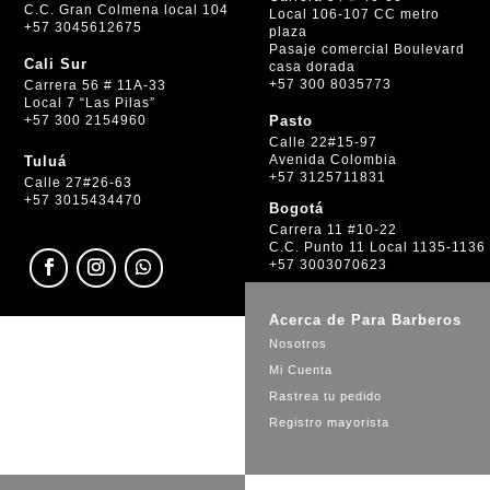
C.C. Gran Colmena local 104
Local 106-107 CC metro
+57 3045612675
plaza
Pasaje comercial Boulevard
Cali Sur
casa dorada
+57 300 8035773
Carrera 56 # 11A-33
Local 7 “Las Pilas”
+57 300 2154960
Pasto
Calle 22#15-97
Avenida Colombia
Tuluá
+57 3125711831
Calle 27#26-63
+57 3015434470
Bogotá
Carrera 11 #10-22
C.C. Punto 11 Local 1135-1136
+57 3003070623
Acerca de Para Barberos
Nosotros
Mi Cuenta
Rastrea tu pedido
Registro mayorista