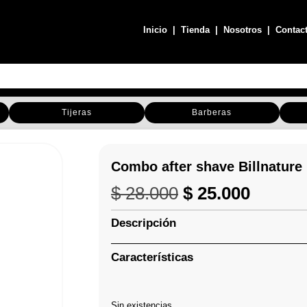
Inicio
|
Tienda
|
Nosotros
|
Contac
Tijeras
Barberas
Combo after shave Billnature
El
El
$
28.000
$
25.000
precio
precio
original
actual
Descripción
era:
es:
$ 28.000.
$ 25.00
Características
Sin existencias