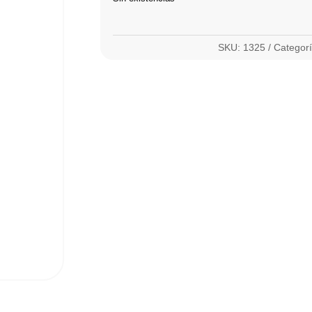
SKU:
1325
Categor