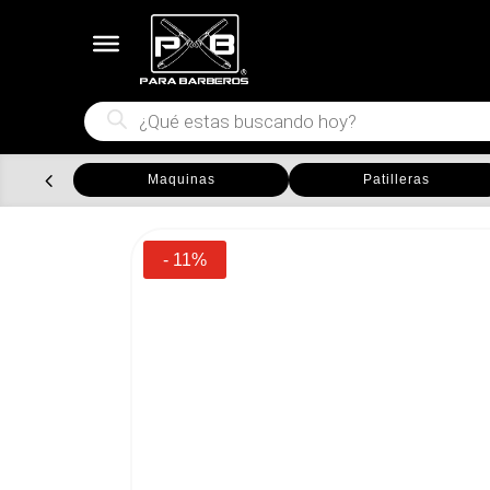
Búsqueda
de
productos
Maquinas
Patilleras
- 11%