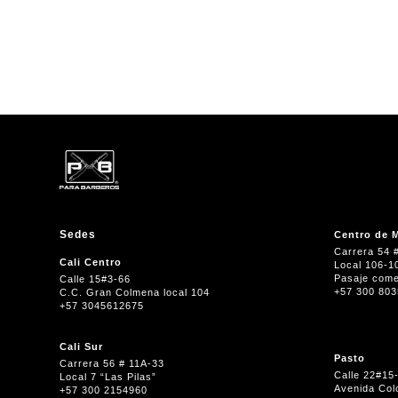
Sedes
Centro de M
Carrera 54 
Cali Centro
Local 106-1
Pasaje come
Calle 15#3-66
+57 300 80
C.C. Gran Colmena local 104
+57 3045612675
Cali Sur
Pasto
Carrera 56 # 11A-33
Calle 22#15
Local 7 “Las Pilas”
Avenida Col
+57 300 2154960