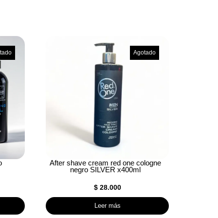
tado
Agotado
o
After shave cream red one cologne
negro SILVER x400ml
$
28.000
Leer más