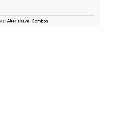
ías:
After shave
,
Combos