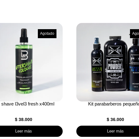
Agotado
Ago
r shave l3vel3 fresh x400ml
Kit parabarberos pequeñ
$
38.000
$
36.000
Leer más
Leer más