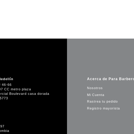
Acerca de Para Barber
edellín
# 46-66
Nosotros
07 CC metro plaza
rcial Boulevard casa dorada
Mi Cuenta
35773
Rastrea tu pedido
Registro mayorista
-97
ombia