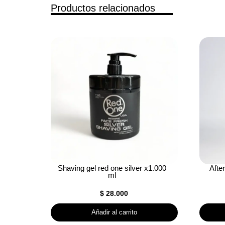
Productos relacionados
Shaving gel red one silver x1.000
Afte
ml
$
28.000
Añadir al carrito