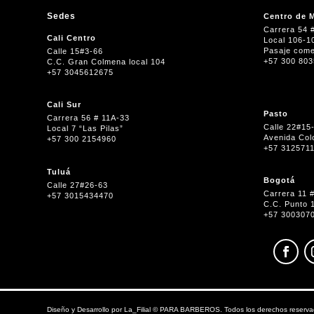
Sedes
Centro de M
Carrera 54 
Cali Centro
Local 106-1
Pasaje come
Calle 15#3-66
+57 300 80
C.C. Gran Colmena local 104
+57 3045612675
Cali Sur
Pasto
Carrera 56 # 11A-33
Calle 22#15
Local 7 “Las Pilas”
Avenida Col
+57 300 2154960
+57 312571
Tuluá
Bogotá
Calle 27#26-63
Carrera 11 
+57 3015434470
C.C. Punto 
+57 300307
Diseño y Desarrollo por
La_Filial
©
PARA BARBEROS. Todos los derechos reserva