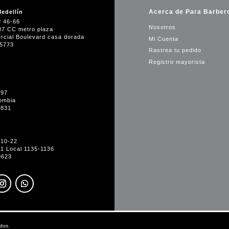
Acerca de Para Barber
edellín
# 46-66
Nosotros
07 CC metro plaza
rcial Boulevard casa dorada
Mi Cuenta
35773
Rastrea tu pedido
Registro mayorista
-97
ombia
1831
#10-22
11 Local 1135-1136
0623
dos.