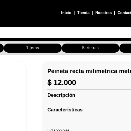
Inicio
|
Tienda
|
Nosotros
|
Contac
Tijeras
Barberas
Peineta recta milimetrica met
$
12.000
Descripción
Características
5 disponibles