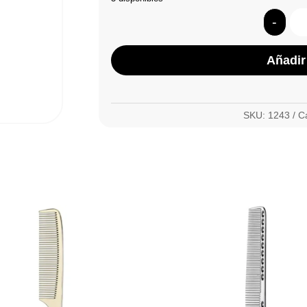
-
Añadir 
SKU:
1243
C