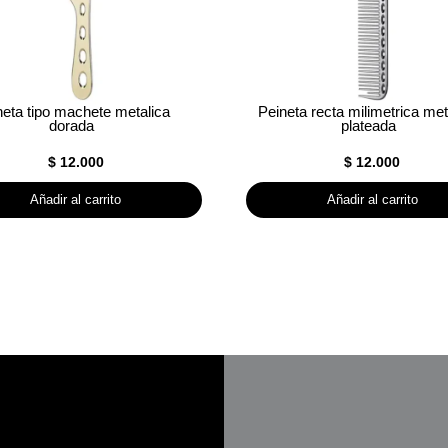
neta tipo machete metalica
Peineta recta milimetrica met
dorada
plateada
$
12.000
$
12.000
Añadir al carrito
Añadir al carrito