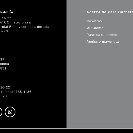
Acerca de Para Barber
edellín
# 46-66
Nosotros
07 CC metro plaza
rcial Boulevard casa dorada
Mi Cuenta
35773
Rastrea tu pedido
Registro mayorista
-97
ombia
1831
#10-22
11 Local 1135-1136
0623