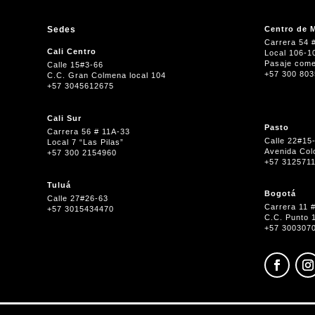
Sedes
Centro de M
Carrera 54 
Cali Centro
Local 106-1
Pasaje come
Calle 15#3-66
+57 300 80
C.C. Gran Colmena local 104
+57 3045612675
Cali Sur
Pasto
Carrera 56 # 11A-33
Calle 22#15
Local 7 “Las Pilas”
Avenida Col
+57 300 2154960
+57 312571
Tuluá
Bogotá
Calle 27#26-63
Carrera 11 
+57 3015434470
C.C. Punto 
+57 300307