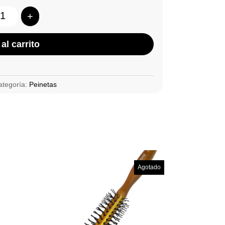
+
Quantity
al carrito
ategoría:
Peinetas
Agotado