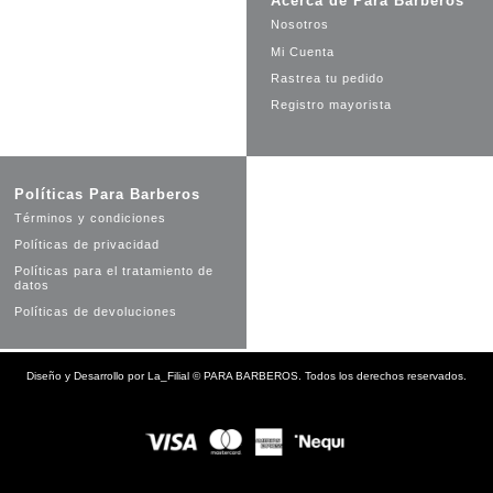
Acerca de Para Barberos
Nosotros
Mi Cuenta
Rastrea tu pedido
Registro mayorista
Políticas Para Barberos
Términos y condiciones
Políticas de privacidad
Políticas para el tratamiento de
datos
Políticas de devoluciones
Diseño y Desarrollo por
La_Filial
©
PARA BARBEROS. Todos los derechos reservados.