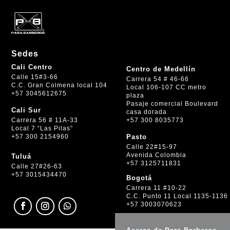
Sedes
Cali Centro
Centro de Medellín
Calle 15#3-66
Carrera 54 # 46-66
C.C. Gran Colmena local 104
Local 106-107 CC metro
+57 3045612675
plaza
Pasaje comercial Boulevard
Cali Sur
casa dorada
+57 300 8035773
Carrera 56 # 11A-33
Local 7 “Las Pilas”
+57 300 2154960
Pasto
Calle 22#15-97
Avenida Colombia
Tuluá
+57 3125711831
Calle 27#26-63
+57 3015434470
Bogotá
Carrera 11 #10-22
C.C. Punto 11 Local 1135-1136
+57 3003070623