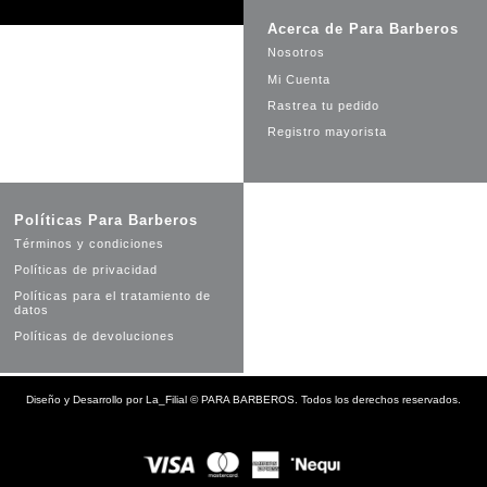
Acerca de Para Barberos
Nosotros
Mi Cuenta
Rastrea tu pedido
Registro mayorista
Políticas Para Barberos
Términos y condiciones
Políticas de privacidad
Políticas para el tratamiento de
datos
Políticas de devoluciones
Diseño y Desarrollo por
La_Filial
©
PARA BARBEROS. Todos los derechos reservados.