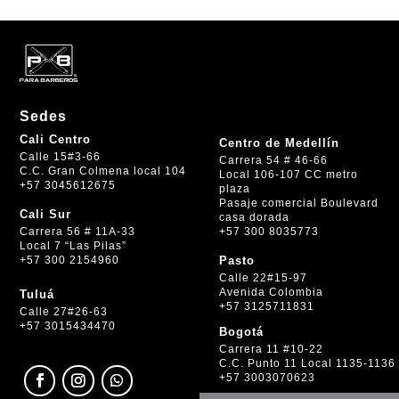
Sedes
Cali Centro
Centro de Medellín
Calle 15#3-66
Carrera 54 # 46-66
C.C. Gran Colmena local 104
Local 106-107 CC metro
+57 3045612675
plaza
Pasaje comercial Boulevard
Cali Sur
casa dorada
+57 300 8035773
Carrera 56 # 11A-33
Local 7 “Las Pilas”
+57 300 2154960
Pasto
Calle 22#15-97
Avenida Colombia
Tuluá
+57 3125711831
Calle 27#26-63
+57 3015434470
Bogotá
Carrera 11 #10-22
C.C. Punto 11 Local 1135-1136
+57 3003070623