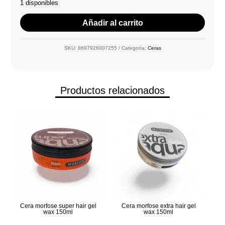
1 disponibles
Añadir al carrito
SKU:
8697926007255
Categoría:
Ceras
Productos relacionados
Cera morfose super hair gel
Cera morfose extra hair gel
wax 150ml
wax 150ml