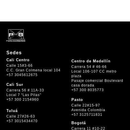
Sedes
Cali Centro
Centro de Medellín
Calle 15#3-66
Carrera 54 # 46-66
C.C. Gran Colmena local 104
Local 106-107 CC metro
+57 3045612675
plaza
Pasaje comercial Boulevard
Cali Sur
casa dorada
+57 300 8035773
Carrera 56 # 11A-33
Local 7 “Las Pilas”
+57 300 2154960
Pasto
Calle 22#15-97
Avenida Colombia
Tuluá
+57 3125711831
Calle 27#26-63
+57 3015434470
Bogotá
Carrera 11 #10-22