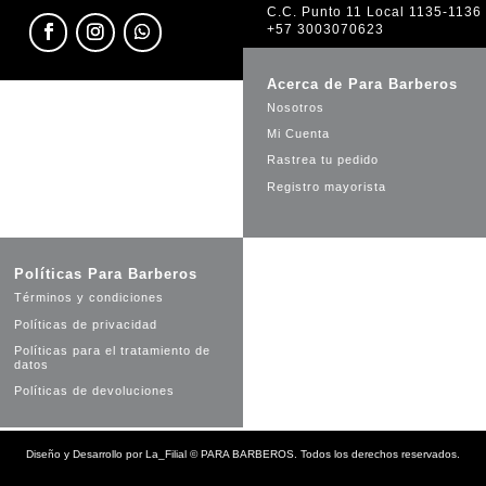
C.C. Punto 11 Local 1135-1136
+57 3003070623
Acerca de Para Barberos
Nosotros
Mi Cuenta
Rastrea tu pedido
Registro mayorista
Políticas Para Barberos
Términos y condiciones
Políticas de privacidad
Políticas para el tratamiento de
datos
Políticas de devoluciones
Diseño y Desarrollo por
La_Filial
©
PARA BARBEROS. Todos los derechos reservados.