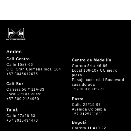
Sedes
Cali Centro
Centro de Medellín
Calle 15#3-66
Carrera 54 # 46-66
C.C. Gran Colmena local 104
Local 106-107 CC metro
+57 3045612675
plaza
Pasaje comercial Boulevard
Cali Sur
casa dorada
+57 300 8035773
Carrera 56 # 11A-33
Local 7 “Las Pilas”
+57 300 2154960
Pasto
Calle 22#15-97
Avenida Colombia
Tuluá
+57 3125711831
Calle 27#26-63
+57 3015434470
Bogotá
Carrera 11 #10-22