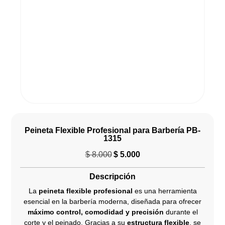
Peineta Flexible Profesional para Barbería PB-
1315
$
8.000
$
5.000
El
El
precio
precio
Descripción
original
actual
era:
es:
La
peineta flexible profesional
es una herramienta
$ 8.000.
$ 5.000.
esencial en la barbería moderna, diseñada para ofrecer
máximo control, comodidad y precisión
durante el
corte y el peinado. Gracias a su
estructura flexible
, se