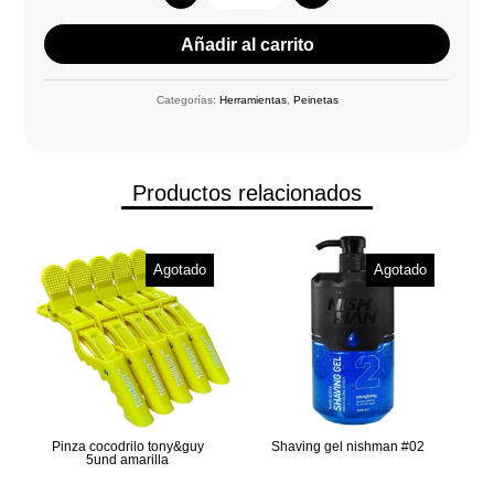
Añadir al carrito
Categorías:
Herramientas
,
Peinetas
Productos relacionados
Agotado
Agotado
Pinza cocodrilo tony&guy
Shaving gel nishman #02
5und amarilla