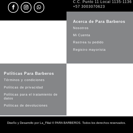
C.C. Punto 11 Local 1135-1136
+57 3003070623
Acerca de Para Barberos
Nosotros
Mi Cuenta
Rastrea tu pedido
Registro mayorista
Políticas Para Barberos
Términos y condiciones
Políticas de privacidad
Políticas para el tratamiento de
datos
Políticas de devoluciones
Diseño y Desarrollo por
La_Filial
©
PARA BARBEROS. Todos los derechos reservados.