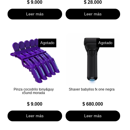
$
9.000
$
28.000
Leer más
Leer más
Agotado
Agotado
Pinza cocodrilo tony&guy
Shaver babyliss fx one negra
x5und morada
$
9.000
$
680.000
Leer más
Leer más