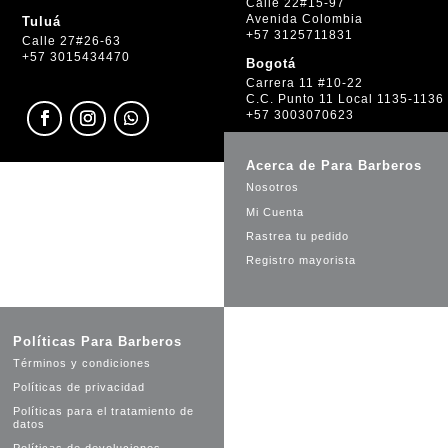
Calle 22#15-97
Avenida Colombia
Tuluá
+57 3125711831
Calle 27#26-63
+57 3015434470
Bogotá
Carrera 11 #10-22
C.C. Punto 11 Local 1135-1136
+57 3003070623
Acerca de Para Barberos
Nosotros
Mi Cuenta
Rastrea tu pedido
Registro mayorista
Políticas Para Barberos
Términos y condiciones
Políticas de privacidad
Políticas para el tratamiento de
datos