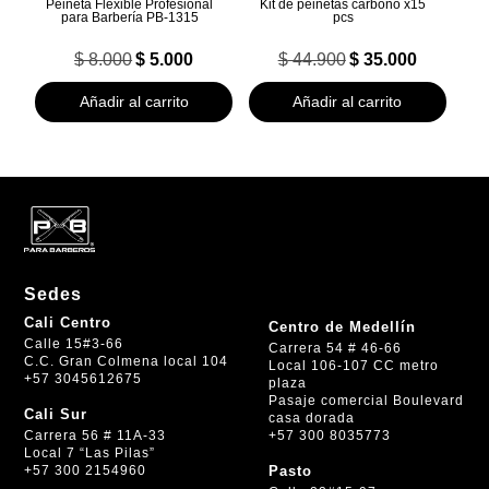
Peineta Flexible Profesional
Kit de peinetas carbono x15
para Barbería PB-1315
pcs
El
El
El
El
$
8.000
$
5.000
$
44.900
$
35.000
precio
precio
precio
precio
original
actual
original
actual
Añadir al carrito
Añadir al carrito
era:
es:
era:
es:
$ 8.000.
$ 5.000.
$ 44.900.
$ 35.000.
Sedes
Cali Centro
Centro de Medellín
Calle 15#3-66
Carrera 54 # 46-66
C.C. Gran Colmena local 104
Local 106-107 CC metro
+57 3045612675
plaza
Pasaje comercial Boulevard
Cali Sur
casa dorada
+57 300 8035773
Carrera 56 # 11A-33
Local 7 “Las Pilas”
+57 300 2154960
Pasto