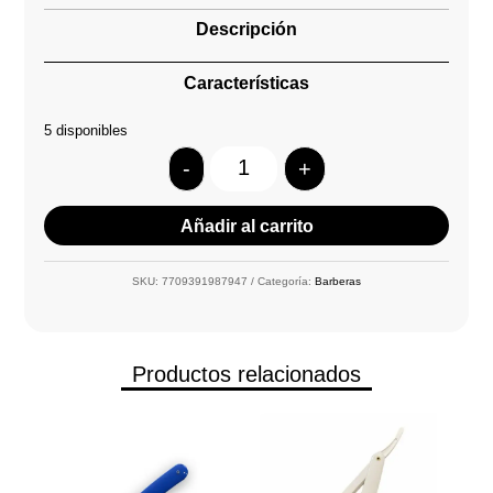
Descripción
Características
5 disponibles
-
+
Quantity
Añadir al carrito
SKU:
7709391987947
Categoría:
Barberas
Productos relacionados