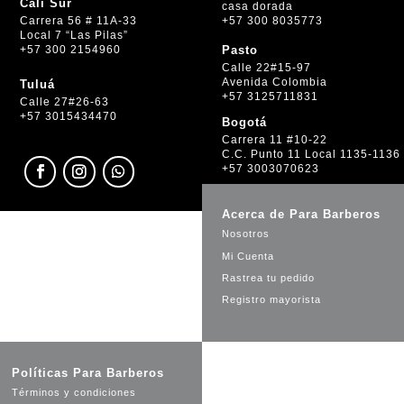
Cali Sur
casa dorada
+57 300 8035773
Carrera 56 # 11A-33
Local 7 “Las Pilas”
+57 300 2154960
Pasto
Calle 22#15-97
Avenida Colombia
Tuluá
+57 3125711831
Calle 27#26-63
+57 3015434470
Bogotá
Carrera 11 #10-22
C.C. Punto 11 Local 1135-1136
+57 3003070623
Acerca de Para Barberos
Nosotros
Mi Cuenta
Rastrea tu pedido
Registro mayorista
Políticas Para Barberos
Términos y condiciones