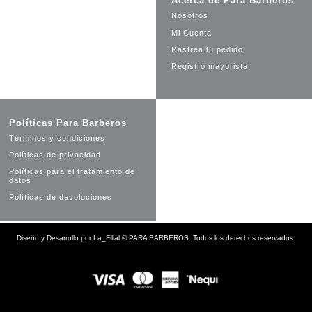
Acerca de Para Barberos
Nosotros
Mi Cuenta
Rastrea tu pedido
Registro mayorista
Políticas Para Barberos
Términos y condiciones
Políticas de privacidad
Políticas para el tratamiento de
datos
Políticas de devoluciones
Diseño y Desarrollo por
La_Filial
©
PARA BARBEROS. Todos los derechos reservados.