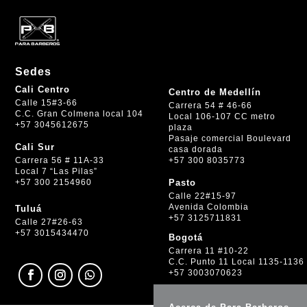
Sedes
Cali Centro
Centro de Medellín
Calle 15#3-66
Carrera 54 # 46-66
C.C. Gran Colmena local 104
Local 106-107 CC metro
+57 3045612675
plaza
Pasaje comercial Boulevard
Cali Sur
casa dorada
+57 300 8035773
Carrera 56 # 11A-33
Local 7 “Las Pilas”
+57 300 2154960
Pasto
Calle 22#15-97
Avenida Colombia
Tuluá
+57 3125711831
Calle 27#26-63
+57 3015434470
Bogotá
Carrera 11 #10-22
C.C. Punto 11 Local 1135-1136
+57 3003070623