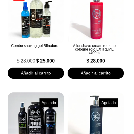
Combo shaving gel Bllnature
After shave cream red one
cologne rojo EXTREME
x400ml
$
28.000
$
25.000
$
28.000
El
El
precio
precio
Añadir al carrito
Añadir al carrito
original
actual
era:
es:
$ 28.000.
$ 25.000.
Agotado
Agotado