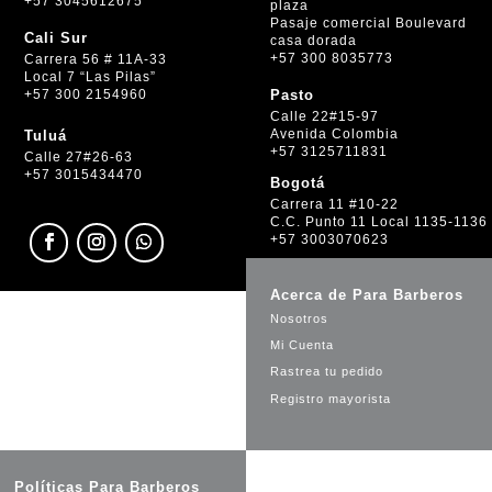
+57 3045612675
plaza
Pasaje comercial Boulevard
Cali Sur
casa dorada
+57 300 8035773
Carrera 56 # 11A-33
Local 7 “Las Pilas”
+57 300 2154960
Pasto
Calle 22#15-97
Avenida Colombia
Tuluá
+57 3125711831
Calle 27#26-63
+57 3015434470
Bogotá
Carrera 11 #10-22
C.C. Punto 11 Local 1135-1136
+57 3003070623
Acerca de Para Barberos
Nosotros
Mi Cuenta
Rastrea tu pedido
Registro mayorista
Políticas Para Barberos