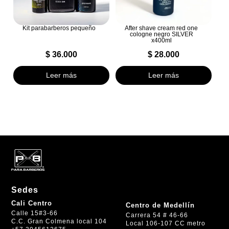
Kit parabarberos pequeño
After shave cream red one
cologne negro SILVER
x400ml
$
36.000
$
28.000
Leer más
Leer más
Sedes
Cali Centro
Centro de Medellín
Calle 15#3-66
Carrera 54 # 46-66
C.C. Gran Colmena local 104
Local 106-107 CC metro