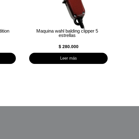
ition
Maquina wahl balding clipper 5
estrellas
$
280.000
Leer más