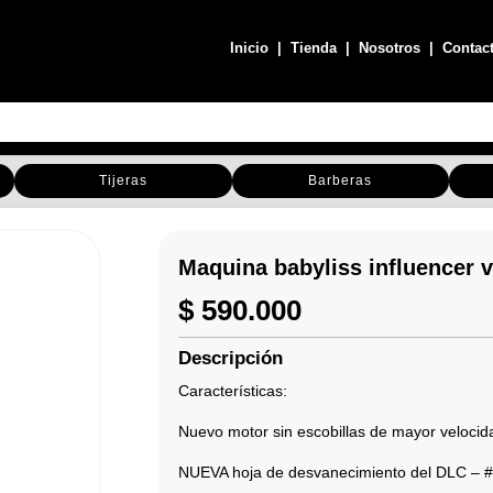
Inicio
|
Tienda
|
Nosotros
|
Contac
Tijeras
Barberas
Maquina babyliss influencer 
$
590.000
Descripción
Características:
Nuevo motor sin escobillas de mayor veloci
NUEVA hoja de desvanecimiento del DLC –