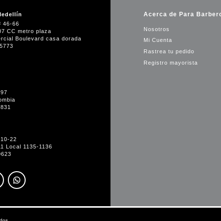
Acerca de Para Barber
edellín
# 46-66
Nosotros
07 CC metro plaza
rcial Boulevard casa dorada
Mi Cuenta
35773
Rastrea tu pedido
Registro mayorista
-97
ombia
1831
#10-22
11 Local 1135-1136
0623
dos.