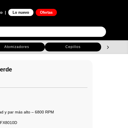
0

to
|
Lo nuevo
Ofertas
Atomizadores
Cepillos
C
verde
dad y par más alto – 6800 RPM
 #FX8010D