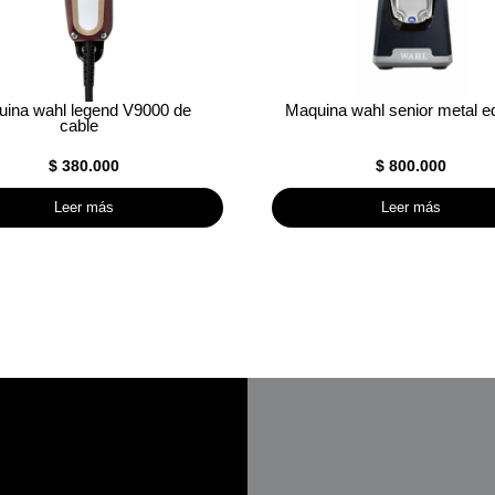
ina wahl legend V9000 de
Maquina wahl senior metal ed
cable
$
380.000
$
800.000
Leer más
Leer más