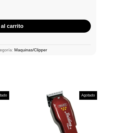
al carrito
egoría:
Maquinas/Clipper
tado
Agotado