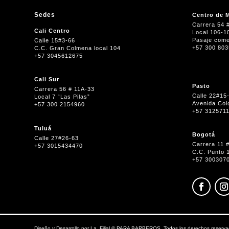
Sedes
Centro de M
Carrera 54 
Cali Centro
Local 106-1
Pasaje come
Calle 15#3-66
+57 300 80
C.C. Gran Colmena local 104
+57 3045612675
Cali Sur
Pasto
Carrera 56 # 11A-33
Calle 22#15
Local 7 “Las Pilas”
Avenida Col
+57 300 2154960
+57 312571
Tuluá
Bogotá
Calle 27#26-63
Carrera 11 
+57 3015434470
C.C. Punto 
+57 300307
Diseño y Desarrollo por
La_Filial
©
PARA BARBEROS. Todos los derechos reserva