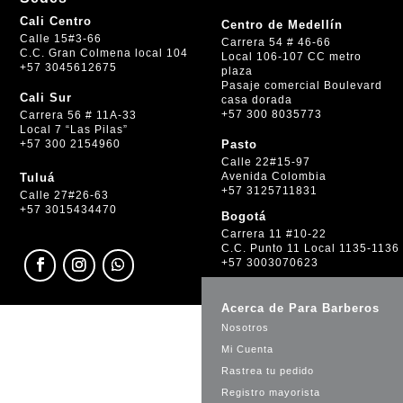
Cali Centro
Centro de Medellín
Calle 15#3-66
Carrera 54 # 46-66
C.C. Gran Colmena local 104
Local 106-107 CC metro
+57 3045612675
plaza
Pasaje comercial Boulevard
Cali Sur
casa dorada
+57 300 8035773
Carrera 56 # 11A-33
Local 7 “Las Pilas”
+57 300 2154960
Pasto
Calle 22#15-97
Avenida Colombia
Tuluá
+57 3125711831
Calle 27#26-63
+57 3015434470
Bogotá
Carrera 11 #10-22
C.C. Punto 11 Local 1135-1136
+57 3003070623
Acerca de Para Barberos
Nosotros
Mi Cuenta
Rastrea tu pedido
Registro mayorista