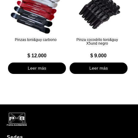
Pinzas toni&guy carbono
Pinza cocodrilo toni&guy
X5und negro
$
12.000
$
9.000
Leer más
Leer más
Sedes