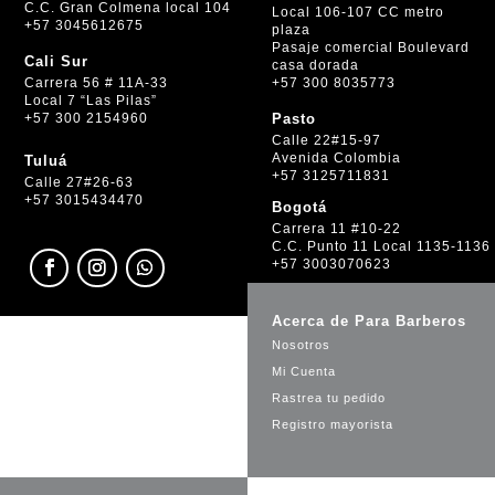
C.C. Gran Colmena local 104
Local 106-107 CC metro
+57 3045612675
plaza
Pasaje comercial Boulevard
Cali Sur
casa dorada
+57 300 8035773
Carrera 56 # 11A-33
Local 7 “Las Pilas”
+57 300 2154960
Pasto
Calle 22#15-97
Avenida Colombia
Tuluá
+57 3125711831
Calle 27#26-63
+57 3015434470
Bogotá
Carrera 11 #10-22
C.C. Punto 11 Local 1135-1136
+57 3003070623
Acerca de Para Barberos
Nosotros
Mi Cuenta
Rastrea tu pedido
Registro mayorista