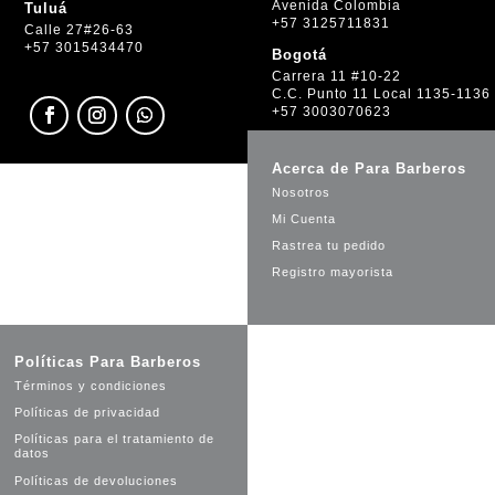
Avenida Colombia
Tuluá
+57 3125711831
Calle 27#26-63
+57 3015434470
Bogotá
Carrera 11 #10-22
C.C. Punto 11 Local 1135-1136
+57 3003070623
Acerca de Para Barberos
Nosotros
Mi Cuenta
Rastrea tu pedido
Registro mayorista
Políticas Para Barberos
Términos y condiciones
Políticas de privacidad
Políticas para el tratamiento de
datos
Políticas de devoluciones