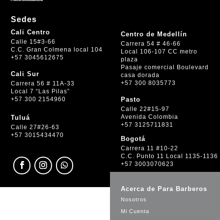
Sedes
Cali Centro
Centro de Medellín
Calle 15#3-66
Carrera 54 # 46-66
C.C. Gran Colmena local 104
Local 106-107 CC metro
+57 3045612675
plaza
Pasaje comercial Boulevard
Cali Sur
casa dorada
+57 300 8035773
Carrera 56 # 11A-33
Local 7 “Las Pilas”
+57 300 2154960
Pasto
Calle 22#15-97
Avenida Colombia
Tuluá
+57 3125711831
Calle 27#26-63
+57 3015434470
Bogotá
Carrera 11 #10-22
C.C. Punto 11 Local 1135-1136
+57 3003070623
Acerca de Para Barberos
Nosotros
Mi Cuenta