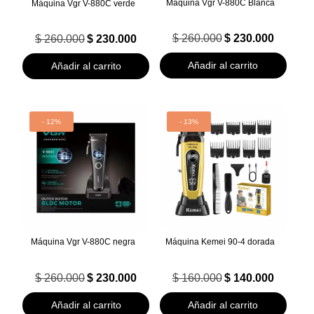
Maquina Vgr V-880C Blanca
Máquina Vgr V-880C verde
El
El
El
El
$
260.000
$
230.000
$
260.000
$
230.000
precio
precio
precio
precio
original
actual
original
actual
Añadir al carrito
Añadir al carrito
era:
es:
era:
es:
$ 260.000.
$ 230.000.
$ 260.000.
$ 230.000.
- 12%
- 13%
Máquina Vgr V-880C negra
Máquina Kemei 90-4 dorada
El
El
El
El
$
260.000
$
230.000
$
160.000
$
140.000
precio
precio
precio
precio
original
actual
original
actual
Añadir al carrito
Añadir al carrito
era:
es:
era:
es: