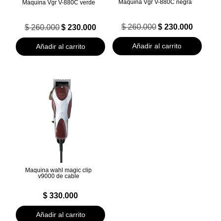
Máquina Vgr V-880C negra
Máquina Vgr V-880C verde
El
El
El
El
$
260.000
$
230.000
$
260.000
$
230.000
precio
precio
precio
precio
original
actual
original
actual
Añadir al carrito
Añadir al carrito
era:
es:
era:
es:
$ 260.000.
$ 230.000.
$ 260.000.
$ 230.000.
Maquina wahl magic clip
v9000 de cable
$
330.000
Añadir al carrito