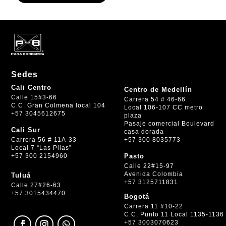
Sedes
Cali Centro
Centro de Medellín
Calle 15#3-66
Carrera 54 # 46-66
C.C. Gran Colmena local 104
Local 106-107 CC metro
+57 3045612675
plaza
Pasaje comercial Boulevard
Cali Sur
casa dorada
+57 300 8035773
Carrera 56 # 11A-33
Local 7 “Las Pilas”
+57 300 2154960
Pasto
Calle 22#15-97
Avenida Colombia
Tuluá
+57 3125711831
Calle 27#26-63
+57 3015434470
Bogotá
Carrera 11 #10-22
C.C. Punto 11 Local 1135-1136
+57 3003070623