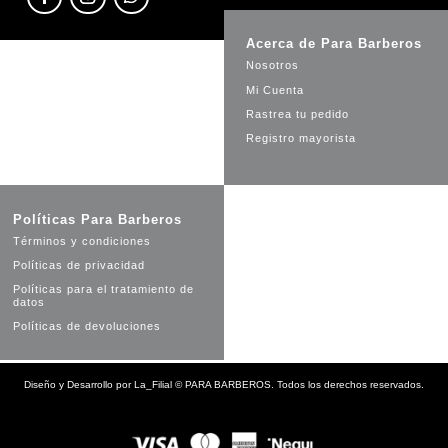
Acerca de Para Barberos
Nosotros
Mi Cuenta
Rastrea tu pedido
Registro mayorista
Políticas Para Barberos
Términos y condiciones
Políticas de privacidad
Políticas para el tratamiento de
datos
Políticas de devoluciones
Diseño y Desarrollo por
La_Filial
©
PARA BARBEROS. Todos los derechos reservados.