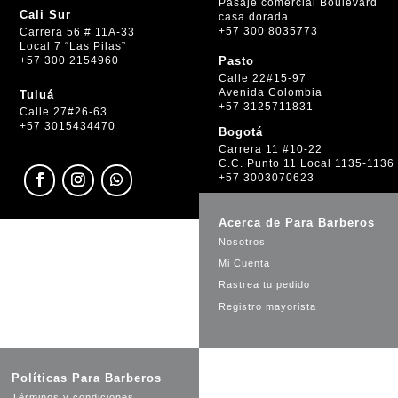
Pasaje comercial Boulevard
Cali Sur
casa dorada
+57 300 8035773
Carrera 56 # 11A-33
Local 7 “Las Pilas”
+57 300 2154960
Pasto
Calle 22#15-97
Avenida Colombia
Tuluá
+57 3125711831
Calle 27#26-63
+57 3015434470
Bogotá
Carrera 11 #10-22
C.C. Punto 11 Local 1135-1136
+57 3003070623
Acerca de Para Barberos
Nosotros
Mi Cuenta
Rastrea tu pedido
Registro mayorista
Políticas Para Barberos
Términos y condiciones