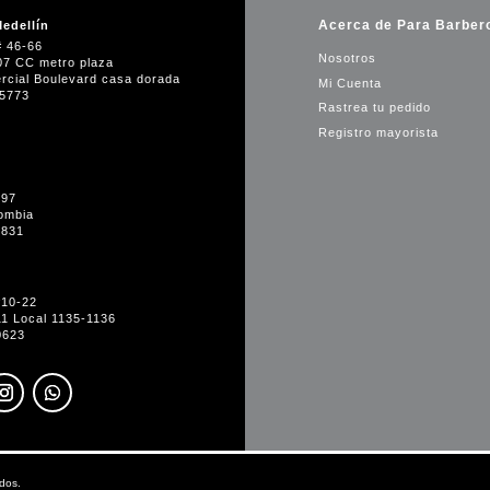
Acerca de Para Barber
edellín
# 46-66
Nosotros
07 CC metro plaza
rcial Boulevard casa dorada
Mi Cuenta
35773
Rastrea tu pedido
Registro mayorista
-97
ombia
1831
#10-22
11 Local 1135-1136
0623
dos.