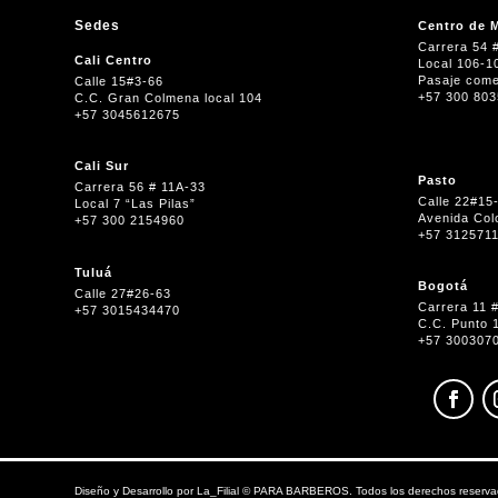
Sedes
Centro de M
Carrera 54 
Cali Centro
Local 106-1
Pasaje come
Calle 15#3-66
+57 300 80
C.C. Gran Colmena local 104
+57 3045612675
Cali Sur
Pasto
Carrera 56 # 11A-33
Calle 22#15
Local 7 “Las Pilas”
Avenida Col
+57 300 2154960
+57 312571
Tuluá
Bogotá
Calle 27#26-63
Carrera 11 
+57 3015434470
C.C. Punto 
+57 300307
Diseño y Desarrollo por
La_Filial
©
PARA BARBEROS. Todos los derechos reserva