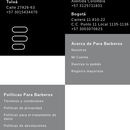
Avenida Colombia
Tuluá
+57 3125711831
Calle 27#26-63
+57 3015434470
Bogotá
Carrera 11 #10-22
C.C. Punto 11 Local 1135-1136
+57 3003070623
Seguir
Seguir
Acerca de Para Barberos
Seguir
Nosotros
Mi Cuenta
Rastrea tu pedido
Registro mayorista
Políticas Para Barberos
Términos y condiciones
Políticas de privacidad
Políticas para el tratamiento de
datos
Políticas de devoluciones