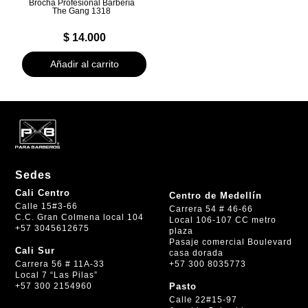
Brocha Profesional Barbería
The Gang 1318
$
14.000
Añadir al carrito
Sedes
Cali Centro
Centro de Medellín
Calle 15#3-66
Carrera 54 # 46-66
C.C. Gran Colmena local 104
Local 106-107 CC metro
+57 3045612675
plaza
Pasaje comercial Boulevard
Cali Sur
casa dorada
+57 300 8035773
Carrera 56 # 11A-33
Local 7 “Las Pilas”
+57 300 2154960
Pasto
Calle 22#15-97